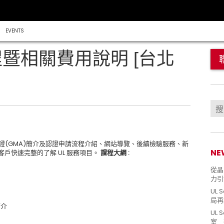
EVENTS
程暨相關費用說明 [台北
認證(GMA)簡介及認證申請流程介紹、網站導覽、後續檢驗服務、新
NE
客戶快速完整的了解 UL 服務項目。
課程大綱
:
從晶片
力引
UL 
局再
簡介
UL 
室 