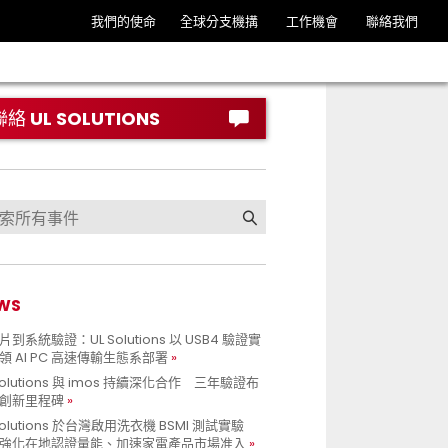
我們的使命
全球分支機搆
工作機會
聯絡我們
聯絡 UL SOLUTIONS
WS
到系統驗證：UL Solutions 以 USB4 驗證實
領 AI PC 高速傳輸生態系部署
Solutions 與 imos 持續深化合作 三年驗證布
創新里程碑
Solutions 於台灣啟用洗衣機 BSMI 測試實驗
強化在地認證量能、加速家電產品市場准入