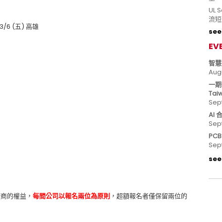
UL
流短
3/6 (五) 高雄
see 
EV
智慧
Aug
一期
Tai
Sep
AI
Sep
PC
Sep
)
see 
廠商的權益，
每間公司以報名兩位為原則
，超額報名者僅保留兩位的