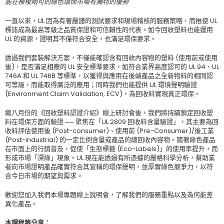
能在模棱兩可的綠色環保市場有獨特的優勢
一直以來，UL 因為有著嚴謹的測試要求和現場稽核的服務策略，而推使 UL
標誌成為最高等級之品質保證和可信賴性的代表。如今回收塑料也能運用
UL 的資源，證明其不僅符合安全，也滿足環保要求。
透過我們套裝解決方案，不僅能確認含有回收內容物的塑料 (使用前或使用
後)，是否滿足相應的 UL 安全標準要求，如符合業界高度認可的 UL 94、UL
746A 和 UL 746B 等標準，以獲得與應用在後端產品之全新物料的相同認
可等級，而能取得廣泛的應用；同時我們也能提供 UL 環境聲明驗證
(Environment Claim Validation, ECV)，為回收料實現真正環保。
繼八月份的《回收塑料認證介紹》線上研討會後，我們將持續鎖定回收塑
料在環保方面的驗證 ── 聚焦在「UL 2809 回收料含量驗證」，其主要為回
收料評估使用後 (Post-consumer)、使用前 (Pre-Consumer)/後工業
(Post-industrial) 的一定比例含量或產品的總回收內容物。隨著綠色產品
在市面上的行銷普及，促使「生態標籤 (Eco-Labels)」的使用率提升，而
形成市場「漂綠」現象。UL 現在能透過有所憑據的嚴格科學分析，幫助業
者向市場證明產品確實符合其宣稱的環保聲明，並厚實綠色競爭力，以符
合今日市場的期望與需求。
歡迎您加入我們本場專題線上說明會，了解我們的服務重點以及為何能差
異化產品。
本課程將分享：