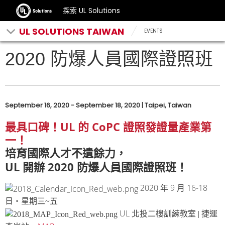
探索 UL Solutions
UL SOLUTIONS TAIWAN
EVENTS
2020 防爆人員國際證照班
September 16, 2020 - September 18, 2020 | Taipei, Taiwan
UL
CoPC
最具口碑！
的
證照發證量產業第
一！
培育國際人才不遺餘力，
UL
2020
開辦
防爆人員國際證照班！
2020
9
16-18
年
月
日‧星期三~五
UL
北投二樓訓練教室 | 捷運