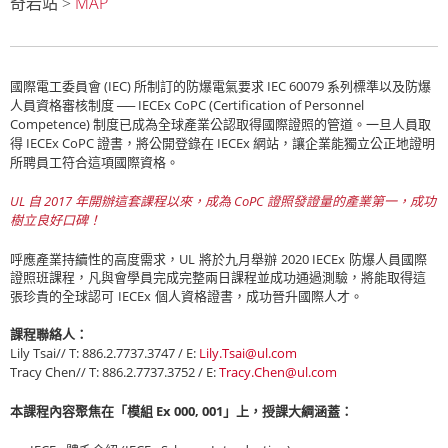
MAP
奇岩站 >
國際電工委員會
(IEC)
所制訂的防爆電氣要求
IEC 60079
系列標準以及防爆
人員資格審核制度 ──
IECEx CoPC (Certification of Personnel
Competence)
制度已成為全球產業公認取得國際證照的管道。一旦人員取
得
IECEx CoPC
證書，將公開登錄在
IECEx
網站，讓企業能獨立公正地證明
所聘員工符合這項國際資格。
UL
自
2017
年開辦這套課程以來，成為
CoPC
證照發證量的產業第一，成功
樹立良好口碑！
UL
2020 IECEx
呼應產業持續性的高度需求，
將於九月舉辦
防爆人員國際
證照班課程，凡與會學員完成完整兩日課程並成功通過測驗，將能取得這
IECEx
張珍貴的全球認可
個人資格證書，成功晉升國際人才。
課程聯絡人：
Lily Tsai// T: 886.2.7737.3747 / E:
Lily.Tsai@ul.com
Tracy Chen// T: 886.2.7737.3752 / E:
Tracy.Chen@ul.com
Ex 000, 001
本課程內容聚焦在「模組
」上，授課大綱涵蓋：