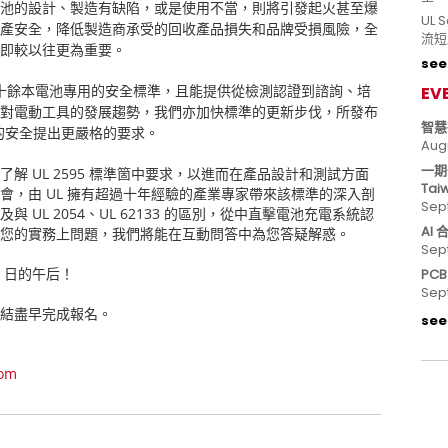
池的設計、製造有缺陷，或是使用不當，則將引發起火甚至爆
UL
產安全，降低製造商承受的回收產品損失和品牌受損風險，全
流短
即較以往更為重要。
see 
EV
十餘本電池專用的安全標準，且能提供從檢測認證到諮詢、培
對電動工具的發展趨勢，我們亦加快標準的更新步伐，所發布
智慧
的安全提出更嚴格的要求。
Aug
一期
楚了解
UL 2595
標準箇中要求，以進而在產品設計和測試方面
Tai
明會，由
UL
擁有超過十年經驗的產業專家帶來該標準的深入剖
Sep
以及與
UL 2054
、
UL 62133
的區別，從中直擊電池充電系統認
AI
您的實務上問題，我們將能在互動問答中為您答疑解惑。
Sep
日的午后！
PC
Sep
結盡早完成報名
。
see 
com