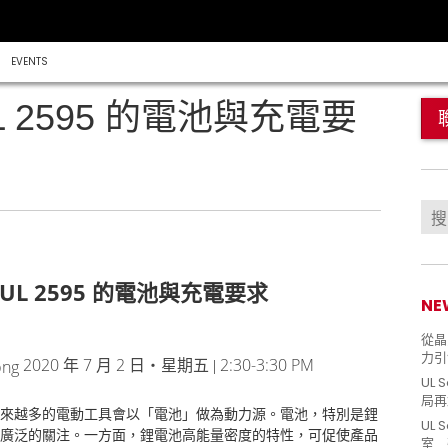
EVENTS
 2595 的電池與充電要
UL 2595
的電池與充電要求
NE
從晶片
力引
2020
7
2
2:30-3:30 PM
年
月
日‧星期五 |
UL 
局再
來越多的電動工具會以「電池」做為動力源。電池，特別是鋰
UL 
廣泛的關注。一方面，鋰電池高能量密度的特性，可促使產品
室 