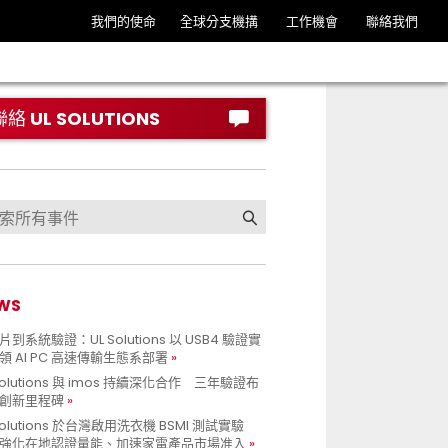
我們的使命
全球分支機搆
工作機會
聯絡我們
聯絡 UL SOLUTIONS
WS
到系統驗證：UL Solutions 以 USB4 驗證實
領 AI PC 高速傳輸生態系部署
Solutions 與 imos 持續深化合作 三年驗證布
創新里程碑
Solutions 於台灣啟用洗衣機 BSMI 測試實驗
強化在地認證量能、加速家電產品市場准入