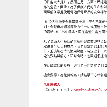
的性能大大提升；然而在另一方面，若鋰電
炸的危險。因此，為了保護人們的生命和財
面理解並掌握使用電池供電產品的安全標準
UL
投入電池安全科學數十年，至今已發佈
訓、全球市場認證等全方位一站式服務。針
UL 2595
的最新
標準，即在電池供電方面
為了協助大中華區的供應鏈製造商能夠清
取得事半功倍的成果，我們將舉辦線上說
析，並講解標準的適用範圍、特定要求，
證的難點與解方。研討會時，也歡迎您提出
在此誠邀您的參與，與我們一起鎖定
7
月
2
機會難得，為免費報名，請點擊下方報名連
活動聯絡人
•
Candy Zhang | E:
candy.x.zhang@ul.