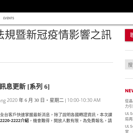
EVENTS
證法規暨新冠疫情影響之訊
息更新 [系列 6]
NE
2020
10:00-10:30 AM
年 6 月 30 日‧星期二 |
從晶片
力引
UL 
全台客戶快速掌握最新消息，除了說明各國轉證資訊，本次課
局再
2220-2222介紹
，機會難得，開放人數有限，為免費報名，請
UL 
室 