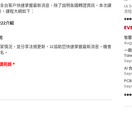
全台客戶快速掌握最新消息，除了說明各國轉證資訊，本次課
UL
異分析。課程大綱如下：
流短
see 
222介紹
EV
明
智慧
Aug
家情況，並分享法規更新，以協助您快速掌握最新消息。機會
一期
名
。
Tai
Sep
請見諒 *
AI
Sep
PC
Sep
see 