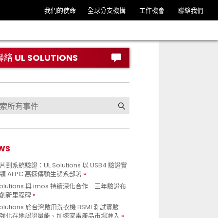
我們的使命
全球分支機搆
工作機會
聯絡我們
聯絡 UL SOLUTIONS
WS
到系統驗證：UL Solutions 以 USB4 驗證實
領 AI PC 高速傳輸生態系部署
Solutions 與 imos 持續深化合作 三年驗證布
創新里程碑
Solutions 於台灣啟用洗衣機 BSMI 測試實驗
強化在地認證量能、加速家電產品市場准入