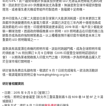
年的 54%。此一趨勢帶動許多國家加快更新 LED 光源或其他綠能光源的政
策，因此對於亞洲 LED 供應鏈來說尤為重要，無論是對全球市場提供整個
燈泡、或者僅生產光機或零組件的製造商，皆蘊藏十足商機。
其中印度為人口第二大國並位居全球第六大能源消耗國，近年來更因工業
與都市快速變遷而有大量電力需求。該國已決定在三年內將十億燈泡換成
高效節能的 LED 燈泡，印度總理莫迪更承諾在 2019 年前，每戶至少都能安
裝一顆球泡燈。透過政府積極推廣 LED 照明，LED 照明產品在印度的進口及
銷售亦成為政府強制規管產品。以上種種皆預示著印度市場將是未來三年
重要的 LED 照明戰場之一。
面對具有高度潛在商機的照明市場，該如何跨越門檻，成為全球照明市場
的領航者？UL 特別擇訂 9 月 9 日舉辦《2015 印度暨全球照明認證研討
會》，以期為業者開啟進入印度大門之鑰，同時進一步為照明產品躍入茫
茫全球市場打開明燈。
研討會為免費且名額有限，敬請於 9 月 7 日前完成報名。欲洽詢活動詳
情，敬請電郵至照明公會 hank@lighting.org.tw。
研討會相關資訊
• 日期：2015 年 9 月 9 日 (星期三)
• 地點：照明公會會議室 (新北市三重區重新路 5 段 609 巷 14 號 6F 之 11 湯
城園區)
• 報名方式：請於 9 月 7 日前按
報名連結
進行報名