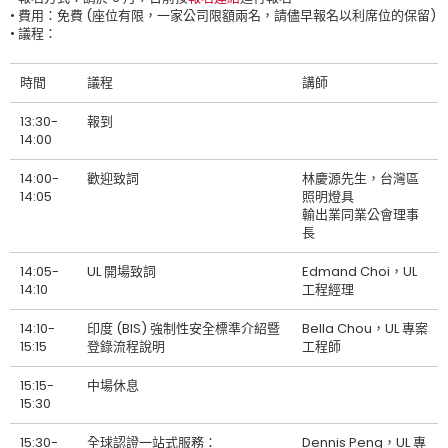
• 費用：免費 (座位有限，一家公司限額兩名，請儘早報名以利席位的保留)
• 議程：
時間
議程
講師
13:30-
報到
14:00
14:00-
歡迎致詞
林慶源先生，台灣區
14:05
照明燈具
輸出業同業公會理事
長
14:05-
UL 開場致詞
Edmand Choi，UL
14:10
工程經理
14:10-
印度 (BIS) 強制性安全標準介紹暨
Bella Chou，UL 專案
15:15
登錄流程說明
工程師
15:15-
中場休息
15:30
15:30-
全球認證一站式服務：
Dennis Peng，UL 專