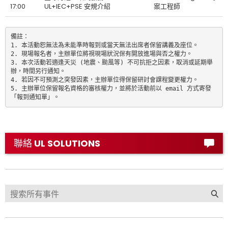
17:00
UL+IEC+PSE 安規介紹
案工程師
備註：

1. 本活動恕無法為未能準時報到或當天無法出席者保留講義及座位。

2. 現場報名者，主辦單位將視現場狀況保有開放進場與否之權力。

3. 本次活動若適逢天災 (地震、颱風等) 不可抗拒之因素，取消或延期舉
辦，時間另行通知。

4. 若因不可預測之突發因素，主辦單位得保留研討會課程變更權力。

5. 主辦單位保留報名資格的審核權力，並將於活動前以 email 方式寄發
「報到通知單」。
聯絡 UL SOLUTIONS