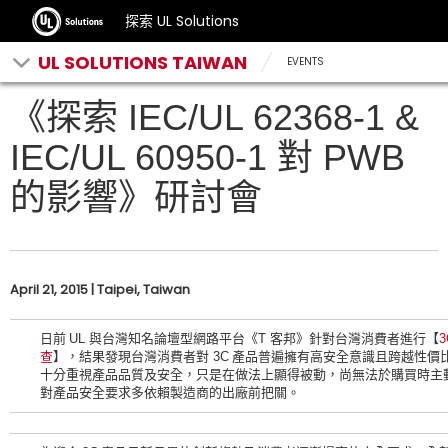
探索 UL Solutions
UL SOLUTIONS TAIWAN
EVENTS
《探索 IEC/UL 62368-1 &
IEC/UL 60950-1 對 PWB
的影響》研討會
April 21, 2015 | Taipei, Taiwan
日前
UL
與台灣知名論壇型網路平台《
T
客邦》針對台灣消費者進行【
3
查
】，結果發現台灣消費者對
3C
產品普遍擁有高安全意識且跨越性價比 
十分重視產品品質及安全，只是在做法上顯得被動，尚無法於購買時主
對產品安全要求多依賴製造商的出廠前把關。