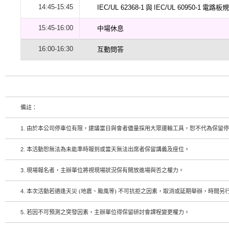
14:45-15:45
IEC/UL 62368-1
與
IEC/UL 60950-1
電路板
15:45-16:00
中場休息
16:00-16:30
互動問答
備註：
1.
由於本公司停車位有限，建議當日與會者儘量採用大眾運輸工具，恕不代為保留停
2.
本活動恕無法為未能準時報到或當天無法出席者保留講義及座位。
3.
現場報名者，主辦單位將視現場狀況保有開放進場與否之權力。
4.
本次活動若適逢天災 (地震、颱風等) 不可抗拒之因素，取消或延期舉辦，時間另
5.
若因不可預測之突發因素，主辦單位得保留研討會課程變更權力。