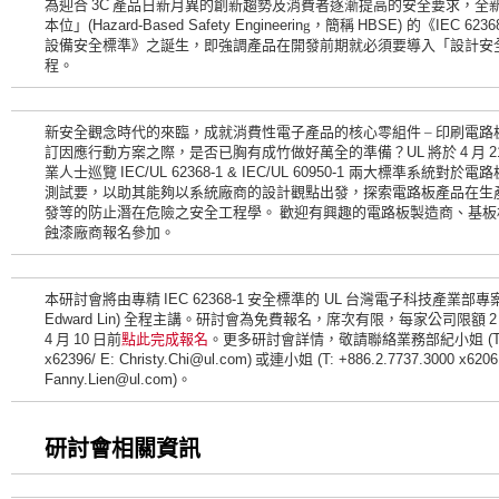
為迎合
3C
產品日新月異的創新趨勢及消費者逐漸提高的安全要求，全
本位」
(Hazard-Based Safety Engineerin
g，簡稱
HBSE)
的《
IEC 6236
設備安全標準》之誕生，即強調產品在開發前期就必須要導入「設計安
程。
新安全觀念時代的來臨，成就消費性電子產品的核心零組件 – 印刷電
訂因應行動方案之際，是否已胸有成竹做好萬全的準備？
UL
將於
4
月
2
業人士巡覽
IEC/UL 62368-1 & IEC/UL 60950-1
兩大標準系統對於電路
測試要，以助其能夠以系統廠商的設計觀點出發，探索電路板產品在生
發等的防止潛在危險之安全工程學。 歡迎有興趣的電路板製造商、基
蝕漆廠商報名參加。
本研討會將由專精
IEC 62368-1
安全標準的
UL
台灣電子科技產業部專
Edward Lin)
全程主講。研討會為免費報名，席次有限，每家公司限額
2
4
月
10
日前
點此完成報名
。更多研討會詳情，敬請聯絡業務部紀小姐
(
x62396/ E: Christy.Chi@ul.com)
或連小姐
(T:
+886.2.7737.3000
x62061
Fanny.Lien@ul.com)
。
研討會相關資訊