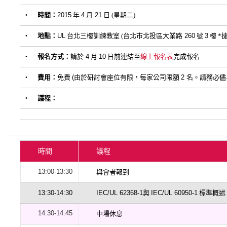
時間：
2015
年
4
月
21
日 (星期二)
•
地點：
UL
台北三樓訓練教室 (台北市北投區大業路
260
號
3
樓 *
•
報名方式：
請於
4
月
10
日前連結至
線上報名表
完成報名
•
費用：
免費
(
由於研討會座位有限，每家公司限額
2
名。請務必儘
•
議程：
•
時間
議程
13:00-13:30
與會者報到
13:30-14:30
IEC/UL 62368-1
與
IEC/UL 60950-1
標準概述
14:30-14:45
中場休息