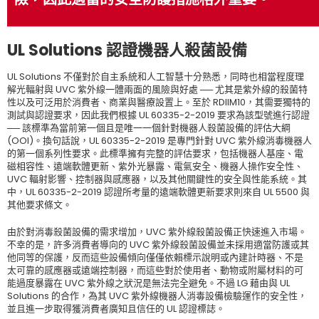
UL Solutions 認證機器人殺菌設備
UL Solutions 不僅對於自主系統和人工智慧十分熟悉，同時也相當程度理
解光輻射與 UVC 紫外線一體兩面的風險與好處 ── 尤其是紫外線的殺菌特
性以及可泛用於消費者、商業與醫療設置上。至於 RDIIM10，其需要獨特的
測試與認證要求，因此我們根據 UL 60335-2-2019 要求為該型號進行認證
── 該標準為當前第一個且是唯一一個針對機器人殺菌設備的評估大綱
(OOI)。換句話說，UL 60335-2-2019 是專門針對 UVC 紫外線消毒機器人
的第一個系列性要求。此標準擁有完整的評估要求，包括機器人基座、電
磁相容性、遠端軟體更新、紫外光暴露、電氣安全、機器人操作安全性、
UVC 輻射影響、控制器與感應器，以及其他關鍵性的安全與性能系統。其
中，UL 60335-2-2019 認證所考量的遠端軟體更新要求則來自 UL 5500 與
其他要求條文。
由於對消毒殺菌設備的需求增加，UVC 紫外線殺菌設備正快速進入市場。
不幸的是，許多消費者導向的 UVC 紫外線殺菌設備並未採用適當防護或其
他同等的保護，反而這些設備傾向僅僅依賴標示說明或內建計時器、不是
太可靠的感應器或遠端控制器，而這些對於使用者、動物或附屬材料的可
能過度暴露在 UVC 紫外線之狀況是無法完全避免。不過 LG 藉由與 UL
Solutions 的合作，為其 UVC 紫外線機器人消毒設備檢驗運作的安全性，
並且進一步取得獲消費者廣知且信任的 UL 認證標誌。