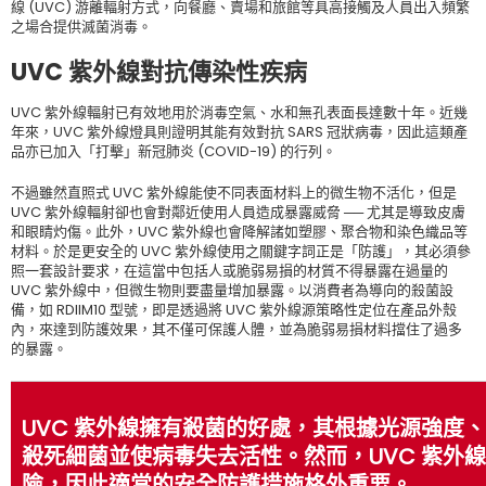
線 (UVC) 游離輻射方式，向餐廳、賣場和旅館等具高接觸及人員出入頻繁
之場合提供滅菌消毒。
UVC 紫外線對抗傳染性疾病
UVC 紫外線輻射已有效地用於消毒空氣、水和無孔表面長達數十年。近幾
年來，UVC 紫外線燈具則證明其能有效對抗 SARS 冠狀病毒，因此這類產
品亦已加入「打擊」新冠肺炎 (COVID-19) 的行列。
不過雖然直照式 UVC 紫外線能使不同表面材料上的微生物不活化，但是
UVC 紫外線輻射卻也會對鄰近使用人員造成暴露威脅 ── 尤其是導致皮膚
和眼睛灼傷。此外，UVC 紫外線也會降解諸如塑膠、聚合物和染色織品等
材料。於是更安全的 UVC 紫外線使用之關鍵字詞正是「防護」，其必須參
照一套設計要求，在這當中包括人或脆弱易損的材質不得暴露在過量的
UVC 紫外線中，但微生物則要盡量增加暴露。以消費者為導向的殺菌設
備，如 RDIIM10 型號，即是透過將 UVC 紫外線源策略性定位在產品外殼
內，來達到防護效果，其不僅可保護人體，並為脆弱易損材料擋住了過多
的暴露。
UVC 紫外線擁有殺菌的好處，其根據光源強度
殺死細菌並使病毒失去活性。然而，UVC 紫外
險，因此適當的安全防護措施格外重要。