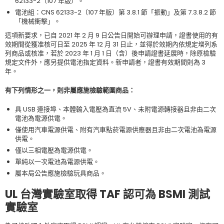
62133-2（107 年版）。
電池組：CNS 62133-2（107 年版）第 3.8.1 節「振動」及第 7.3.8.2 節
「機械衝擊」。
這項新要求，已自 2021 年 2 月 9 日公告日開始可辦理申請，證書使用的有
效期間從獲准核可日至 2025 年 12 月 31 日止，並得於效期內依規定增列系
列商品或核准，若於 2023 年 1 月 1 日（含）後申請證書延展時，除原檢驗
規定文件外，應另提供電池指定資料。新申請者，證書有效期間則為 3
年。
有下列情形之一，則非屬應施檢驗範圍商品：
具 USB 連接埠、本體輸入電壓為直流 5V、未附電源轉接器且非由二次
電池為電源供電。
僅使用汽車電源供電、附有汽車點菸電源供應器且非由二次電池為電源
供電。
僅以三相電壓為電源供電。
單純以一次電池為電源供電。
屬本局公告應施檢驗玩具商品。
UL
台灣實驗室取得
TAF
認可為
BSMI
測試
實驗室