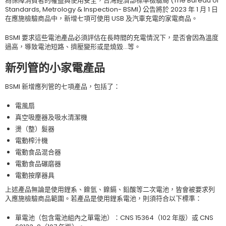
為保障消費者的權益與使用安全，台灣經濟部標準檢驗局 (The Bureau of
Standards, Metrology & Inspection- BSMI) 公告將於 2023 年 1 月 1 日
在應施檢驗商品中，新增七項可使用 USB 及汽車充電的家電商品。
BSMI 要求這些電池產品必須評估在長時間的充電情況下，是否會因為溫度
過高，導致電池短路、擠壓變形或是燒毀…等。
新列管的小家電產品
BSMI 新增應列管的七項產品，包括了：
電風扇
真空吸塵器及吸水清潔機
燙（整）髮器
電動榨汁機
電動食品混合器
電動食品碾磨器
電動按摩器具
上述產品無論是使用鋰系、鎳氫、鎳鎘、鉛酸等二次電池，皆會被要求列
入應施檢驗商品範圍。若產品是使用鋰系電池，則須符合以下標準：
單電池（包含電池組內之單電池）：CNS 15364（102 年版）或 CNS