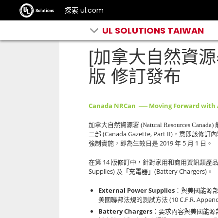
探索 ul.com
UL SOLUTIONS TAIWAN
[加拿大自然資源署
版 修訂發布
Canada NRCan ── Moving Forward with A
加拿大自然資源署
(Natural Resources Canada)
(Canada Gazette, Part II)
二部
，意即該修訂內
2019
5
1
強制實施，即為生效日是
年
月
日。
14
在第
版修訂中，針對家用和商用資訊類產品
Supplies)
(Battery Chargers)
及「充電器」
。
External Power Supplies
：與美國能源
(10 C.F.R. Append
美國聯邦法規的測試方法
Battery Chargers
：要求內容與美國能源