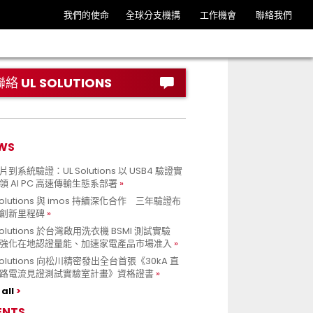
我們的使命
全球分支機搆
工作機會
聯絡我們
聯絡 UL SOLUTIONS
WS
到系統驗證：UL Solutions 以 USB4 驗證實
領 AI PC 高速傳輸生態系部署
Solutions 與 imos 持續深化合作 三年驗證布
創新里程碑
Solutions 於台灣啟用洗衣機 BSMI 測試實驗
強化在地認證量能、加速家電產品市場准入
 Solutions 向松川精密發出全台首張《30kA 直
路電流見證測試實驗室計畫》資格證書
all
ENTS