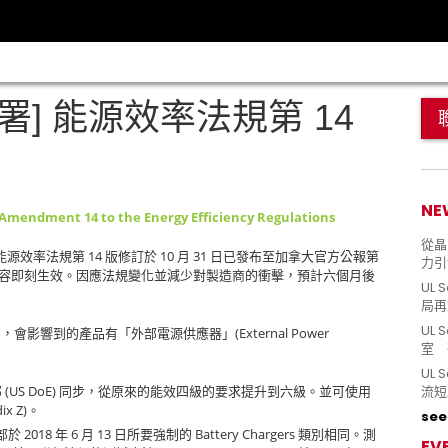
] 能源效率法規第 14
NE
mendment 14 to the Energy Efficiency Regulations
從晶片
14
10
31
能源效率法規第
版修訂於
月
日已發布至加拿大官方公報第
力引
容即刻生效。因應法規變化並減少對製造商的衝擊，預計六個月後
UL 
局再
UL 
(External Power
，會影響到的產品有「外部電源供應器」
室 
UL
(US DoE)
流短
部
同步，從原來的能效四級的要求提升到六級。並可使用
ix Z)
。
see 
2018
6
13
Battery Chargers
部於
年
月
日所要強制的
類別相同。測
EV