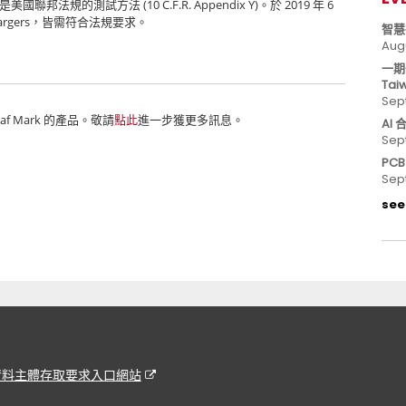
(10 C.F.R. Appendix Y)
2019
6
是美國聯邦法規的測試方法
。於
年
argers
，皆需符合法規要求。
智慧
Aug
一期
Tai
Sep
eaf Mark
的產品。敬請
點此
進一步獲更多訊息。
AI
Sep
PC
Sep
see 
資料主體存取要求入口網站