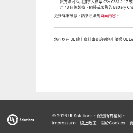
CSA C381.2-17
試方法可採用加拿大標準
或
13
Battery Ch
月
日後製造、組裝或販售的
更多詳細訊息，請參照法規
頁面內容
。
UL
UL L
您可以在
線上資料庫查詢到您申請過
© 2026 UL Solutions。保留所有權利。
Impressum
線上政策
關於Cookies