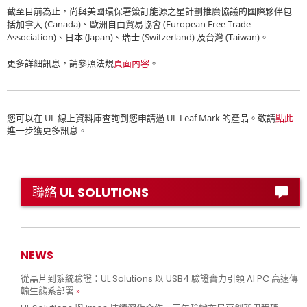
截至目前為止，尚與美國環保署簽訂能源之星計劃推廣協議的國際夥伴包
(Canada)
(European Free Trade
括加拿大
、歐洲自由貿易協會
Association)
(Japan)
(Switzerland)
(Taiwan)
、日本
、瑞士
及台灣
。
更多詳細訊息，請參照法規
頁面內容
。
UL
UL Leaf Mark
您可以在
線上資料庫查詢到您申請過
的產品。敬請
點此
進一步獲更多訊息。
聯絡 UL SOLUTIONS
NEWS
從晶片到系統驗證：UL Solutions 以 USB4 驗證實力引領 AI PC 高速傳
輸生態系部署