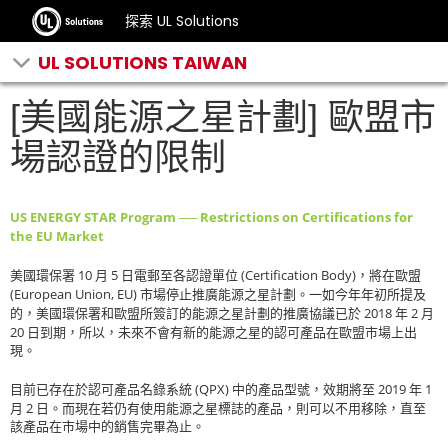
探索 UL Solutions
UL SOLUTIONS TAIWAN
[美國能源之星計劃] 歐盟市
場認證的限制
US ENERGY STAR Program ── Restrictions on Certifications for
the EU Market
10
5
(Certification Body)
美國環保署
月
日電郵至各認證單位
，將在歐盟
(European Union, EU)
市場停止推廣能源之星計劃。一如今年年初所提及
2018
2
的，美國環保署和歐盟所簽訂的能源之星計劃的推廣協議已於
年
月
20
日到期，所以，未來不會有新的能源之星的認可產品在歐盟市場上出
現。
(QPX)
2019
1
目前已存在於認可產品名錄系統
中的產品型號，效期將至
年
2
月
日。而現在若仍有使用能源之星標誌的產品，則可以不用移除，直至
該產品在市場中的銷售完畢為止。