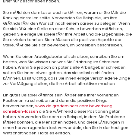
Brief nur geschrieben haben.
Sie mÃ¶chten dem Leser auch erklÃ¤ren, warum er Sie fÃ¼r die
Ranking einstellen sollte. Verwenden Sie Beispiele, um Ihre
GrÃ¼nde fÃ¼r den Wunsch nach einem career zu belegen. Wenn
Sie sich fÃ¼r eine Stelle an einer Schule bewerben mÃ¶chten,
geben Sie einige Beispiele fÃ¼r Ihre Arbeit und die Ergebnisse, die
Sie erzielen konnten. Sie mÃ¼ssen alle positiven Aspekte der
Stelle, fÃ¼r die Sie sich bewerben, im Schreiben beschreiben.
Wenn Sie einen Arbeitgeberbrief schreiben, schreiben Sie am
besten, was Sie wissen und was Sie Erfahrung im Schreiben
haben. Wenn Sie jedoch an potenzielle Arbeitgeber schreiben,
sollten Sie ihnen etwas geben, das sie selbst nicht finden
kÃ¶nnen. Es ist wichtig, dass Sie ihnen einige verschiedene Dinge
zur VerfÃ¼gung stellen, die Ihre Arbeit attraktiver machen.
Ein gutes Beispiel kÃ¶nnte sein, Ã¼ber eine Ihrer vorherigen
Positionen zu schreiben und dann die positiven Dinge
hervorzuheben,
www.de.grademiners.com bewerbung-
schreiben-lassen
die Sie wÃ¤hrend dieser Positionen getan
haben. Verwenden Sie dann ein Beispiel, in dem Sie Probleme
lÃ¶sen konnten, die Menschen hatten, und diese LÃ¶sungen in
einen hervorragenden task verwandeln, den Sie in der heutigen
Wirtschaft haben. Halte es einfach.