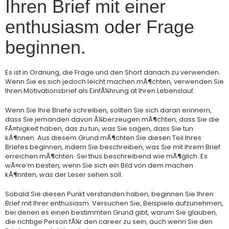
Ihren Brief mit einer
enthusiasm oder Frage
beginnen.
Es ist in Ordnung, die Frage und den Short danach zu verwenden.
Wenn Sie es sich jedoch leicht machen mÃ¶chten, verwenden Sie
Ihren Motivationsbrief als EinfÃ¼hrung at Ihren Lebenslauf.
Wenn Sie Ihre Briefe schreiben, sollten Sie sich daran erinnern,
dass Sie jemanden davon Ã¼berzeugen mÃ¶chten, dass Sie die
FÃ¤higkeit haben, das zu tun, was Sie sagen, dass Sie tun
kÃ¶nnen. Aus diesem Grund mÃ¶chten Sie diesen Teil Ihres
Briefes beginnen, indem Sie beschreiben, was Sie mit Ihrem Brief
erreichen mÃ¶chten. Sei thus beschreibend wie mÃ¶glich. Es
wÃ¤re’m besten, wenn Sie sich ein Bild von dem machen
kÃ¶nnten, was der Leser sehen soll.
Sobald Sie diesen Punkt verstanden haben, beginnen Sie Ihren
Brief mit Ihrer enthusiasm. Versuchen Sie, Beispiele aufzunehmen,
bei denen es einen bestimmten Grund gibt, warum Sie glauben,
die richtige Person fÃ¼r den career zu sein, auch wenn Sie den