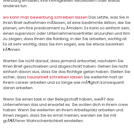
Werbung erhalten, Ihre FÃ¤higkeiten verbessern oder etwas
anderes tun.
wo kann man bewerbung schreiben lassen
Das Letzte, was Sie in
Ihren Brief aufnehmen mÃ¼ssen, ist eine bestimmte Aktion, die Sie
planen, um Ihre predicament zu Ã¤ndern. Es kann so einfach sein,
einen supervisor oder Unternehmensvertreter anzurufen und ihm
zu zeigen, dass Ihnen die Ranking, in der Sie arbeiten, wichtig ist.
Es ist sehr wichtig, dass Sie ihm sagen, wie Sie etwas bewirken
kÃ¶nnen.
Warten Sie nicht darauf, dass jemand antwortet, nachdem Sie
Ihren Brief geschrieben und abgeschickt haben. Gehen Sie nicht
einfach davon aus, dass Sie das Richtige getan haben. Stellen Sie
sicher, dass
hausarbeit schreiben lassen
Sie weiterhin hart an
Ihrem career arbeiten und so lange wie mÃ¶glich konsequent
daran arbeiten.
Wenn Sie einen task in der Belegschaft haben, weiÃŸ das
Unternehmen das und erwartet es. Sie wollen dich in ihrem crew
haben. Wenn Sie weiterhin an Ihrem Arbeitsplatz arbeiten und
ihnen zeigen, dass Sie es ernst meinen, werden sie Sie mit
grÃ¶ÃŸerer Wahrscheinlichkeit einstellen.