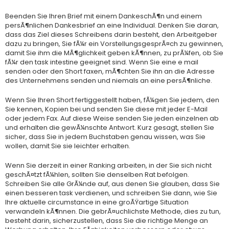
Beenden Sie Ihren Brief mit einem DankeschÃ¶n und einem
persÃ¶nlichen Dankesbrief an eine Individual. Denken Sie daran,
dass das Ziel dieses Schreibens darin besteht, den Arbeitgeber
dazu zu bringen, Sie fÃ¼r ein VorstellungsgesprÃ¤ch zu gewinnen,
damit Sie ihm die MÃ¶glichkeit geben kÃ¶nnen, zu prÃ¼fen, ob Sie
fÃ¼r den task intestine geeignet sind. Wenn Sie eine e mail
senden oder den Short faxen, mÃ¶chten Sie ihn an die Adresse
des Unternehmens senden und niemals an eine persÃ¶nliche.
Wenn Sie Ihren Short fertiggestellt haben, fÃ¼gen Sie jedem, den
Sie kennen, Kopien bei und senden Sie diese mit jeder E-Mail
oder jedem Fax. Auf diese Weise senden Sie jeden einzelnen ab
und erhalten die gewÃ¼nschte Antwort. Kurz gesagt, stellen Sie
sicher, dass Sie in jedem Buchstaben genau wissen, was Sie
wollen, damit Sie sie leichter erhalten.
Wenn Sie derzeit in einer Ranking arbeiten, in der Sie sich nicht
geschÃ¤tzt fÃ¼hlen, sollten Sie denselben Rat befolgen.
Schreiben Sie alle GrÃ¼nde auf, aus denen Sie glauben, dass Sie
einen besseren task verdienen, und schreiben Sie dann, wie Sie
Ihre aktuelle circumstance in eine groÃŸartige Situation
verwandeln kÃ¶nnen. Die gebrÃ¤uchlichste Methode, dies zu tun,
besteht darin, sicherzustellen, dass Sie die richtige Menge an