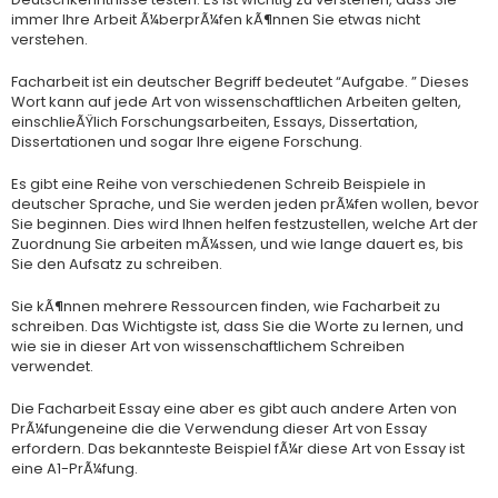
immer Ihre Arbeit Ã¼berprÃ¼fen kÃ¶nnen Sie etwas nicht
verstehen.
Facharbeit ist ein deutscher Begriff bedeutet “Aufgabe. ” Dieses
Wort kann auf jede Art von wissenschaftlichen Arbeiten gelten,
einschlieÃŸlich Forschungsarbeiten, Essays, Dissertation,
Dissertationen und sogar Ihre eigene Forschung.
Es gibt eine Reihe von verschiedenen Schreib Beispiele in
deutscher Sprache, und Sie werden jeden prÃ¼fen wollen, bevor
Sie beginnen. Dies wird Ihnen helfen festzustellen, welche Art der
Zuordnung Sie arbeiten mÃ¼ssen, und wie lange dauert es, bis
Sie den Aufsatz zu schreiben.
Sie kÃ¶nnen mehrere Ressourcen finden, wie Facharbeit zu
schreiben. Das Wichtigste ist, dass Sie die Worte zu lernen, und
wie sie in dieser Art von wissenschaftlichem Schreiben
verwendet.
Die Facharbeit Essay eine aber es gibt auch andere Arten von
PrÃ¼fungeneine die die Verwendung dieser Art von Essay
erfordern. Das bekannteste Beispiel fÃ¼r diese Art von Essay ist
eine A1-PrÃ¼fung.