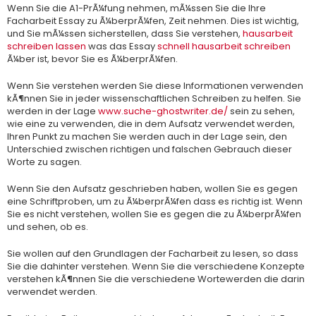
Wenn Sie die A1-PrÃ¼fung nehmen, mÃ¼ssen Sie die Ihre
Facharbeit Essay zu Ã¼berprÃ¼fen, Zeit nehmen. Dies ist wichtig,
und Sie mÃ¼ssen sicherstellen, dass Sie verstehen,
hausarbeit
schreiben lassen
was das Essay
schnell hausarbeit schreiben
Ã¼ber ist, bevor Sie es Ã¼berprÃ¼fen.
Wenn Sie verstehen werden Sie diese Informationen verwenden
kÃ¶nnen Sie in jeder wissenschaftlichen Schreiben zu helfen. Sie
werden in der Lage
www.suche-ghostwriter.de/
sein zu sehen,
wie eine zu verwenden, die in dem Aufsatz verwendet werden,
Ihren Punkt zu machen Sie werden auch in der Lage sein, den
Unterschied zwischen richtigen und falschen Gebrauch dieser
Worte zu sagen.
Wenn Sie den Aufsatz geschrieben haben, wollen Sie es gegen
eine Schriftproben, um zu Ã¼berprÃ¼fen dass es richtig ist. Wenn
Sie es nicht verstehen, wollen Sie es gegen die zu Ã¼berprÃ¼fen
und sehen, ob es.
Sie wollen auf den Grundlagen der Facharbeit zu lesen, so dass
Sie die dahinter verstehen. Wenn Sie die verschiedene Konzepte
verstehen kÃ¶nnen Sie die verschiedene Wortewerden die darin
verwendet werden.