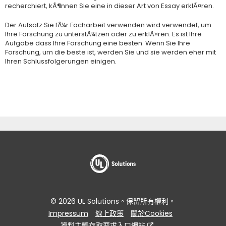
recherchiert, kÃ¶nnen Sie eine in dieser Art von Essay erklÃ¤ren.
Der Aufsatz Sie fÃ¼r Facharbeit verwenden wird verwendet, um
Ihre Forschung zu unterstÃ¼tzen oder zu erklÃ¤ren. Es ist Ihre
Aufgabe dass Ihre Forschung eine besten. Wenn Sie Ihre
Forschung, um die beste ist, werden Sie und sie werden eher mit
Ihren Schlussfolgerungen einigen.
© 2026 UL Solutions。保留所有權利。
Impressum
線上政策
關於Cookies
資料主體存取要求入口網站