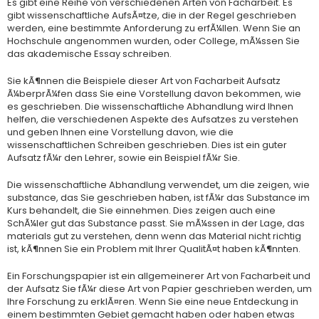
Es gibt eine Reihe von verschiedenen Arten von Facharbeit. Es
gibt wissenschaftliche AufsÃ¤tze, die in der Regel geschrieben
werden, eine bestimmte Anforderung zu erfÃ¼llen. Wenn Sie an
Hochschule angenommen wurden, oder College, mÃ¼ssen Sie
das akademische Essay schreiben.
Sie kÃ¶nnen die Beispiele dieser Art von Facharbeit Aufsatz
Ã¼berprÃ¼fen dass Sie eine Vorstellung davon bekommen, wie
es geschrieben. Die wissenschaftliche Abhandlung wird Ihnen
helfen, die verschiedenen Aspekte des Aufsatzes zu verstehen
und geben Ihnen eine Vorstellung davon, wie die
wissenschaftlichen Schreiben geschrieben. Dies ist ein guter
Aufsatz fÃ¼r den Lehrer, sowie ein Beispiel fÃ¼r Sie.
Die wissenschaftliche Abhandlung verwendet, um die zeigen, wie
substance, das Sie geschrieben haben, ist fÃ¼r das Substance im
Kurs behandelt, die Sie einnehmen. Dies zeigen auch eine
SchÃ¼ler gut das Substance passt. Sie mÃ¼ssen in der Lage, das
materials gut zu verstehen, denn wenn das Material nicht richtig
ist, kÃ¶nnen Sie ein Problem mit Ihrer QualitÃ¤t haben kÃ¶nnten.
Ein Forschungspapier ist ein allgemeinerer Art von Facharbeit und
der Aufsatz Sie fÃ¼r diese Art von Papier geschrieben werden, um
Ihre Forschung zu erklÃ¤ren. Wenn Sie eine neue Entdeckung in
einem bestimmten Gebiet gemacht haben oder haben etwas