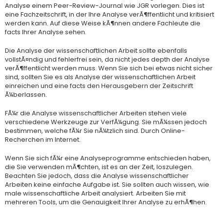
Analyse einem Peer-Review-Journal wie JGR vorlegen. Dies ist
eine Fachzeitschrift, in der Ihre Analyse verÃ¶ffentlicht und kritisiert
werden kann. Auf diese Weise kÃ¶nnen andere Fachleute die
facts Ihrer Analyse sehen.
Die Analyse der wissenschaftlichen Arbeit sollte ebenfalls
vollstÃ¤ndig und fehlerfrei sein, da nicht jedes depth der Analyse
verÃ¶ffentlicht werden muss. Wenn Sie sich bei etwas nicht sicher
sind, sollten Sie es als Analyse der wissenschaftlichen Arbeit
einreichen und eine facts den Herausgebern der Zeitschrift
Ã¼berlassen.
FÃ¼r die Analyse wissenschaftlicher Arbeiten stehen viele
verschiedene Werkzeuge zur VerfÃ¼gung. Sie mÃ¼ssen jedoch
bestimmen, welche fÃ¼r Sie nÃ¼tzlich sind. Durch Online-
Recherchen im Internet.
Wenn Sie sich fÃ¼r eine Analyseprogramme entschieden haben,
die Sie verwenden mÃ¶chten, ist es an der Zeit, loszulegen.
Beachten Sie jedoch, dass die Analyse wissenschaftlicher
Arbeiten keine einfache Aufgabe ist. Sie sollten auch wissen, wie
male wissenschaftliche Arbeit analysiert. Arbeiten Sie mit
mehreren Tools, um die Genauigkeit Ihrer Analyse zu erhÃ¶hen.