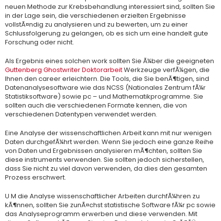
neuen Methode zur Krebsbehandlung interessiert sind, sollten Sie
in der Lage sein, die verschiedenen erzielten Ergebnisse
vollstÃ¤ndig zu analysieren und zu bewerten, um zu einer
Schlussfolgerung zu gelangen, ob es sich um eine handelt gute
Forschung oder nicht.
Als Ergebnis eines solchen work sollten Sie Ã¼ber die geeigneten
Guttenberg Ghostwriter Doktorarbeit
Werkzeuge verfÃ¼gen, die
Ihnen den career erleichtern. Die Tools, die Sie benÃ¶tigen, sind
Datenanalysesoftware wie das NCSS (Nationales Zentrum fÃ¼r
Statistiksoftware) sowie pc – und Mathematikprogramme. Sie
sollten auch die verschiedenen Formate kennen, die von
verschiedenen Datentypen verwendet werden.
Eine Analyse der wissenschaftlichen Arbeit kann mit nur wenigen
Daten durchgefÃ¼hrt werden. Wenn Sie jedoch eine ganze Reihe
von Daten und Ergebnissen analysieren mÃ¶chten, sollten Sie
diese instruments verwenden. Sie sollten jedoch sicherstellen,
dass Sie nicht zu viel davon verwenden, da dies den gesamten
Prozess erschwert.
U M die Analyse wissenschaftlicher Arbeiten durchfÃ¼hren zu
kÃ¶nnen, sollten Sie zunÃ¤chst statistische Software fÃ¼r pc sowie
das Analyseprogramm erwerben und diese verwenden. Mit