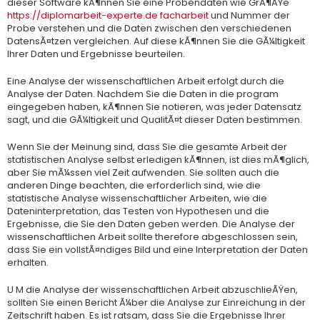
dieser Software kÃ¶nnen Sie eine Probendaten wie GrÃ¶ÃŸe
https://diplomarbeit-experte.de facharbeit
und Nummer der
Probe verstehen und die Daten zwischen den verschiedenen
DatensÃ¤tzen vergleichen. Auf diese kÃ¶nnen Sie die GÃ¼ltigkeit
Ihrer Daten und Ergebnisse beurteilen.
Eine Analyse der wissenschaftlichen Arbeit erfolgt durch die
Analyse der Daten. Nachdem Sie die Daten in die program
eingegeben haben, kÃ¶nnen Sie notieren, was jeder Datensatz
sagt, und die GÃ¼ltigkeit und QualitÃ¤t dieser Daten bestimmen.
Wenn Sie der Meinung sind, dass Sie die gesamte Arbeit der
statistischen Analyse selbst erledigen kÃ¶nnen, ist dies mÃ¶glich,
aber Sie mÃ¼ssen viel Zeit aufwenden. Sie sollten auch die
anderen Dinge beachten, die erforderlich sind, wie die
statistische Analyse wissenschaftlicher Arbeiten, wie die
Dateninterpretation, das Testen von Hypothesen und die
Ergebnisse, die Sie den Daten geben werden. Die Analyse der
wissenschaftlichen Arbeit sollte therefore abgeschlossen sein,
dass Sie ein vollstÃ¤ndiges Bild und eine Interpretation der Daten
erhalten.
U M die Analyse der wissenschaftlichen Arbeit abzuschlieÃŸen,
sollten Sie einen Bericht Ã¼ber die Analyse zur Einreichung in der
Zeitschrift haben. Es ist ratsam, dass Sie die Ergebnisse Ihrer