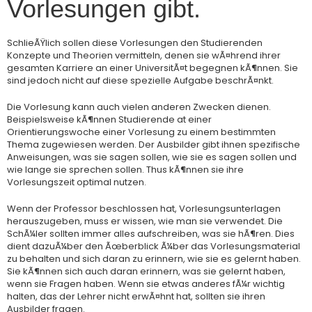
Vorlesungen gibt.
SchlieÃŸlich sollen diese Vorlesungen den Studierenden
Konzepte und Theorien vermitteln, denen sie wÃ¤hrend ihrer
gesamten Karriere an einer UniversitÃ¤t begegnen kÃ¶nnen. Sie
sind jedoch nicht auf diese spezielle Aufgabe beschrÃ¤nkt.
Die Vorlesung kann auch vielen anderen Zwecken dienen.
Beispielsweise kÃ¶nnen Studierende at einer
Orientierungswoche einer Vorlesung zu einem bestimmten
Thema zugewiesen werden. Der Ausbilder gibt ihnen spezifische
Anweisungen, was sie sagen sollen, wie sie es sagen sollen und
wie lange sie sprechen sollen. Thus kÃ¶nnen sie ihre
Vorlesungszeit optimal nutzen.
Wenn der Professor beschlossen hat, Vorlesungsunterlagen
herauszugeben, muss er wissen, wie man sie verwendet. Die
SchÃ¼ler sollten immer alles aufschreiben, was sie hÃ¶ren. Dies
dient dazuÃ¼ber den Ãœberblick Ã¼ber das Vorlesungsmaterial
zu behalten und sich daran zu erinnern, wie sie es gelernt haben.
Sie kÃ¶nnen sich auch daran erinnern, was sie gelernt haben,
wenn sie Fragen haben. Wenn sie etwas anderes fÃ¼r wichtig
halten, das der Lehrer nicht erwÃ¤hnt hat, sollten sie ihren
Ausbilder fragen.