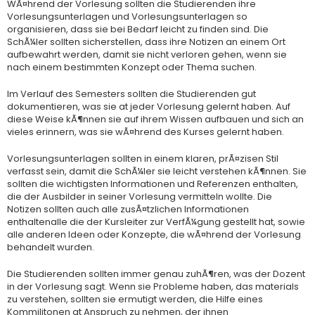
WÃ¤hrend der Vorlesung sollten die Studierenden ihre
Vorlesungsunterlagen und Vorlesungsunterlagen so
organisieren, dass sie bei Bedarf leicht zu finden sind. Die
SchÃ¼ler sollten sicherstellen, dass ihre Notizen an einem Ort
aufbewahrt werden, damit sie nicht verloren gehen, wenn sie
nach einem bestimmten Konzept oder Thema suchen.
Im Verlauf des Semesters sollten die Studierenden gut
dokumentieren, was sie at jeder Vorlesung gelernt haben. Auf
diese Weise kÃ¶nnen sie auf ihrem Wissen aufbauen und sich an
vieles erinnern, was sie wÃ¤hrend des Kurses gelernt haben.
Vorlesungsunterlagen sollten in einem klaren, prÃ¤zisen Stil
verfasst sein, damit die SchÃ¼ler sie leicht verstehen kÃ¶nnen. Sie
sollten die wichtigsten Informationen und Referenzen enthalten,
die der Ausbilder in seiner Vorlesung vermitteln wollte. Die
Notizen sollten auch alle zusÃ¤tzlichen Informationen
enthaltenalle die der Kursleiter zur VerfÃ¼gung gestellt hat, sowie
alle anderen Ideen oder Konzepte, die wÃ¤hrend der Vorlesung
behandelt wurden.
Die Studierenden sollten immer genau zuhÃ¶ren, was der Dozent
in der Vorlesung sagt. Wenn sie Probleme haben, das materials
zu verstehen, sollten sie ermutigt werden, die Hilfe eines
Kommilitonen at Anspruch zu nehmen, der ihnen