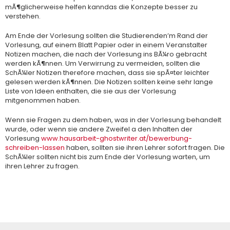
mÃ¶glicherweise helfen kanndas die Konzepte besser zu
verstehen.
Am Ende der Vorlesung sollten die Studierenden’m Rand der
Vorlesung, auf einem Blatt Papier oder in einem Veranstalter
Notizen machen, die nach der Vorlesung ins BÃ¼ro gebracht
werden kÃ¶nnen. Um Verwirrung zu vermeiden, sollten die
SchÃ¼ler Notizen therefore machen, dass sie spÃ¤ter leichter
gelesen werden kÃ¶nnen. Die Notizen sollten keine sehr lange
Liste von Ideen enthalten, die sie aus der Vorlesung
mitgenommen haben.
Wenn sie Fragen zu dem haben, was in der Vorlesung behandelt
wurde, oder wenn sie andere Zweifel a den Inhalten der
Vorlesung
www.hausarbeit-ghostwriter.at/bewerbung-
schreiben-lassen
haben, sollten sie ihren Lehrer sofort fragen. Die
SchÃ¼ler sollten nicht bis zum Ende der Vorlesung warten, um
ihren Lehrer zu fragen.