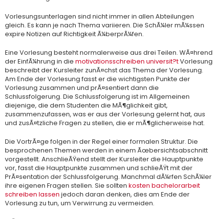
Vorlesungsunterlagen sind nicht immer in allen Abteilungen
gleich. Es kann je nach Thema variieren. Die SchÃ¼ler mÃ¼ssen
expire Notizen auf Richtigkeit Ã¼berprÃ¼fen.
Eine Vorlesung besteht normalerweise aus drei Teilen. WÃ¤hrend
der EinfÃ¼hrung in die
motivationsschreiben universit?t
Vorlesung
beschreibt der Kursleiter zunÃ¤chst das Thema der Vorlesung.
Am Ende der Vorlesung fasst er die wichtigsten Punkte der
Vorlesung zusammen und prÃ¤sentiert dann die
Schlussfolgerung. Die Schlussfolgerung ist im Allgemeinen
diejenige, die dem Studenten die MÃ¶glichkeit gibt,
zusammenzufassen, was er aus der Vorlesung gelernt hat, aus
und zusÃ¤tzliche Fragen zu stellen, die er mÃ¶glicherweise hat.
Die VortrÃ¤ge folgen in der Regel einer formalen Struktur. Die
besprochenen Themen werden in einem Ãœbersichtsabschnitt
vorgestellt. AnschlieÃŸend stellt der Kursleiter die Hauptpunkte
vor, fasst die Hauptpunkte zusammen und schlieÃŸt mit der
PrÃ¤sentation der Schlussfolgerung. Manchmal dÃ¼rfen SchÃ¼ler
ihre eigenen Fragen stellen. Sie sollten
kosten bachelorarbeit
schreiben lassen
jedoch daran denken, dies am Ende der
Vorlesung zu tun, um Verwirrung zu vermeiden.