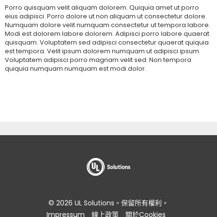
Porro quisquam velit aliquam dolorem. Quiquia amet ut porro
eius adipisci. Porro dolore ut non aliquam ut consectetur dolore.
Numquam dolore velit numquam consectetur ut tempora labore.
Modi est dolorem labore dolorem. Adipisci porro labore quaerat
quisquam. Voluptatem sed adipisci consectetur quaerat quiquia
est tempora. Velit ipsum dolorem numquam ut adipisci ipsum.
Voluptatem adipisci porro magnam velit sed. Non tempora
quiquia numquam numquam est modi dolor.
© 2026 UL Solutions。保留所有權利。
Impressum
線上政策
關於Cookies