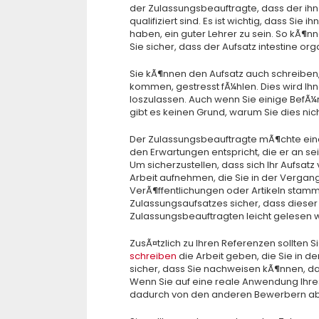
der Zulassungsbeauftragte, dass der ihn
qualifiziert sind. Es ist wichtig, dass S
haben, ein guter Lehrer zu sein. So kÃ¶
Sie sicher, dass der Aufsatz intestine orga
Sie kÃ¶nnen den Aufsatz auch schreiben, 
kommen, gestresst fÃ¼hlen. Dies wird Ihn
loszulassen. Auch wenn Sie einige BefÃ
gibt es keinen Grund, warum Sie dies nic
Der Zulassungsbeauftragte mÃ¶chte eine
den Erwartungen entspricht, die er an sei
Um sicherzustellen, dass sich Ihr Aufsat
Arbeit aufnehmen, die Sie in der Vergang
VerÃ¶ffentlichungen oder Artikeln stamme
Zulassungsaufsatzes sicher, dass dieser
Zulassungsbeauftragten leicht gelesen 
ZusÃ¤tzlich zu Ihren Referenzen sollten
schreiben
die Arbeit geben, die Sie in de
sicher, dass Sie nachweisen kÃ¶nnen, das
Wenn Sie auf eine reale Anwendung Ihres
dadurch von den anderen Bewerbern a