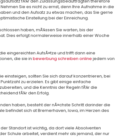
ngsaufsatz fÃ¼r den Zulassungsbeauftragten therefore
Nehmen Sie es nicht zu ernst, denn Ihre Aufnahme in die
Ÿ haben und den Aufsatz zu etwas machen, das Sie gerne
optimistische Einstellung bei der Einreichung.
chlossen haben, mÃ¼ssen Sie warten, bis der
at. Dies erfolgt normalerweise innerhalb einer Woche
e eingereichten AufsÃ¤tze und trifft dann eine
ionen, die sie in
bewerbung schreiben online
jedem von
 einsteigen, sollten Sie sich darauf konzentrieren, bei
unktzahl zu erzielen. Es gibt einige einfache
zubereiten, und die Kenntnis der Regeln fÃ¼r die
heidend fÃ¼r den Erfolg.
den haben, besteht der nÃ¤chste Schritt darinder die
ule befindet sich at Bremerhaven, Iowa, im Herzen des
er Standort ist wichtig, da dort viele Absolventen
n der Schule arbeitet, verdient mehr als jemand, der nur