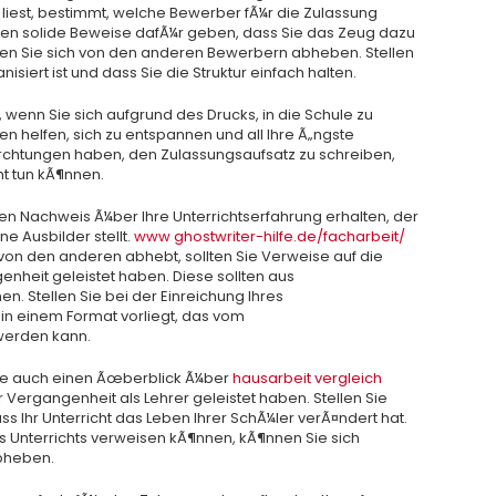
 liest, bestimmt, welche Bewerber fÃ¼r die Zulassung
ie ihnen solide Beweise dafÃ¼r geben, dass Sie das Zeug dazu
nnen Sie sich von den anderen Bewerbern abheben. Stellen
nisiert ist und dass Sie die Struktur einfach halten.
wenn Sie sich aufgrund des Drucks, in die Schule zu
en helfen, sich zu entspannen und all Ihre Ã„ngste
¼rchtungen haben, den Zulassungsaufsatz zu schreiben,
ht tun kÃ¶nnen.
n Nachweis Ã¼ber Ihre Unterrichtserfahrung erhalten, der
ne Ausbilder stellt.
www ghostwriter-hilfe.de/facharbeit/
z von den anderen abhebt, sollten Sie Verweise auf die
enheit geleistet haben. Diese sollten aus
n. Stellen Sie bei der Einreichung Ihres
 in einem Format vorliegt, das vom
werden kann.
 Sie auch einen Ãœberblick Ã¼ber
hausarbeit vergleich
r Vergangenheit als Lehrer geleistet haben. Stellen Sie
s Ihr Unterricht das Leben Ihrer SchÃ¼ler verÃ¤ndert hat.
 Unterrichts verweisen kÃ¶nnen, kÃ¶nnen Sie sich
bheben.