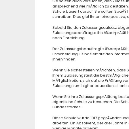
Sie sollten auch versuchen, den Zulassu
ansprechend wie mÃ¶glich zu gestalten. 
Schule basiert darauf. Sie sollten SpaÃ
schreiben. Dies gibt Ihnen eine positive, 
Sobald Sie den Zulassungsaufsatz abges
Zulassungsbeauftragte ihn Ã¼berprÃ¼ft h
nach Einreichung.
Der Zulassungsbeauftragte Ã¼berprÃ¼ft di
Entscheidung. Es basiert auf den Informat
ihnen finden.
Wenn Sie sicherstellen mÃ¶chten, dass Sie
Ihrem Zulassungstest die bestmÃ¶gliche P
MÃ¶glichkeiten, sich auf die PrÃ¼fung vor
Zulassung zum higher education ist entsc
Wenn Sie Ihre ZulassungsprÃ¼fung bestan
eigentliche Schule zu besuchen. Die Sch
Bundesstaates.
Diese Schule wurde 1917 gegrÃ¼ndet und d
arbeiten. Ein Absolvent, der drei Jahre i
wenige Monate arbeitet.