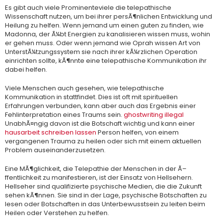
Es gibt auch viele Prominenteviele die telepathische
Wissenschaft nutzen, um bei ihrer persÃ¶nlichen Entwicklung und
Heilung zu helfen. Wenn jemand um einen guten zu finden, wie
Madonna, der Ã¼bt Energien zu kanalisieren wissen muss, wohin
er gehen muss. Oder wenn jemand wie Oprah wissen Art von
UnterstÃ¼tzungssystem sie nach ihrer kÃ¼rzlichen Operation
einrichten sollte, kÃ¶nnte eine telepathische Kommunikation ihr
dabei helfen.
Viele Menschen auch gesehen, wie telepathische
Kommunikation in stattfindet. Dies ist oft mit spirituellen
Erfahrungen verbunden, kann aber auch das Ergebnis einer
Fehlinterpretation eines Traums sein.
ghostwriting illegal
UnabhÃ¤ngig davon ist die Botschaft wichtig und kann einer
hausarbeit schreiben lassen
Person helfen, von einem
vergangenen Trauma zu heilen oder sich mit einem aktuellen
Problem auseinanderzusetzen.
Eine MÃ¶glichkeit, die Telepathie der Menschen in der Ã–
ffentlichkeit zu manifestieren, ist der Einsatz von Hellsehern.
Hellseher sind qualifizierte psychische Medien, die die Zukunft
sehen kÃ¶nnen. Sie sind in der Lage, psychische Botschaften zu
lesen oder Botschaften in das Unterbewusstsein zu leiten beim
Heilen oder Verstehen zu helfen.