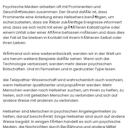
Psychische Medien arbeiten oft mit Prominenten und
GeschÃ¤ftsleuten zusammen. Der Grund dafÃ¼r ist, dass
Prominente eine Anleitung eines Hellsehers benÃ¶tigen, um
sicherzustellen, dass sie Ã¼ber zukÃ¼nftige Ereignisse informiert
sind, dass sie sich nicht mit einer grÃ¶ÃŸeren Katastrophe oder
einem Unfall oder einer AffÃ¤re befassen mÃ¼ssen und dass dies
der Fall ist Sie bleiben in Kontakt mit ihrem frÃ¼heren Selbst oder
ihren Lieben.
WÃ¤hrend sich eine weiterentwickelt, werden wir in der Welt um
uns herum weitere Beispiele dafÃ¼r sehen. Wenn sich die
Technologie verbessert, werden mehr dieser psychischen
Botschaften. Und im Fernsehen und in gedruckter Type lesen.
die Telepathie-Wissenschaft wird wahrscheinlich auch wachsen,
wenn Hellseher qualifizierter und populÃ¤rer werden. Mehr
Menschen werden nach Hellseher suchen, um ihnen zu helfen, zu
heilen, sich mit geliebten Menschen zu verbinden und sich auf
andere Weise mit anderen zu verbinden.
Hellseher sind Menschen in psychischen Angelegenheiten zu
helfen, darauf beschrÃ¤nkt. Einige Hellseher sind auch auf andere
Weise begabt. In einigen FÃ¤llen handelt es sich um psychische
Medien, die Nachrichten durch BerÃ¼hrung und andere Mittel