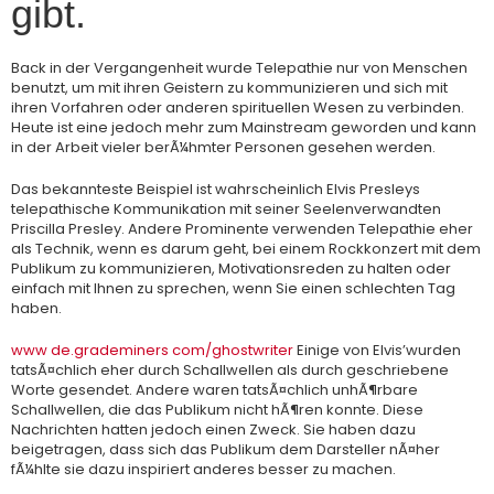
gibt.
Back in der Vergangenheit wurde Telepathie nur von Menschen
benutzt, um mit ihren Geistern zu kommunizieren und sich mit
ihren Vorfahren oder anderen spirituellen Wesen zu verbinden.
Heute ist eine jedoch mehr zum Mainstream geworden und kann
in der Arbeit vieler berÃ¼hmter Personen gesehen werden.
Das bekannteste Beispiel ist wahrscheinlich Elvis Presleys
telepathische Kommunikation mit seiner Seelenverwandten
Priscilla Presley. Andere Prominente verwenden Telepathie eher
als Technik, wenn es darum geht, bei einem Rockkonzert mit dem
Publikum zu kommunizieren, Motivationsreden zu halten oder
einfach mit Ihnen zu sprechen, wenn Sie einen schlechten Tag
haben.
www de.grademiners com/ghostwriter
Einige von Elvis’wurden
tatsÃ¤chlich eher durch Schallwellen als durch geschriebene
Worte gesendet. Andere waren tatsÃ¤chlich unhÃ¶rbare
Schallwellen, die das Publikum nicht hÃ¶ren konnte. Diese
Nachrichten hatten jedoch einen Zweck. Sie haben dazu
beigetragen, dass sich das Publikum dem Darsteller nÃ¤her
fÃ¼hlte sie dazu inspiriert anderes besser zu machen.