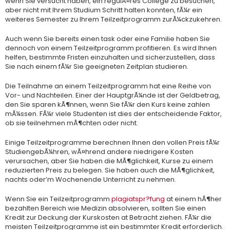
wenn Sie versucht haben, ein regulÃ¤res College zu besuchen,
aber nicht mit Ihrem Studium Schritt halten konnten, fÃ¼r ein
weiteres Semester zu Ihrem Teilzeitprogramm zurÃ¼ckzukehren.
Auch wenn Sie bereits einen task oder eine Familie haben Sie
dennoch von einem Teilzeitprogramm profitieren. Es wird Ihnen
helfen, bestimmte Fristen einzuhalten und sicherzustellen, dass
Sie nach einem fÃ¼r Sie geeigneten Zeitplan studieren.
Die Teilnahme an einem Teilzeitprogramm hat eine Reihe von
Vor- und Nachteilen. Einer der HauptgrÃ¼nde ist der Geldbetrag,
den Sie sparen kÃ¶nnen, wenn Sie fÃ¼r den Kurs keine zahlen
mÃ¼ssen. FÃ¼r viele Studenten ist dies der entscheidende Faktor,
ob sie teilnehmen mÃ¶chten oder nicht.
Einige Teilzeitprogramme berechnen Ihnen den vollen Preis fÃ¼r
StudiengebÃ¼hren, wÃ¤hrend andere niedrigere Kosten
verursachen, aber Sie haben die MÃ¶glichkeit, Kurse zu einem
reduzierten Preis zu belegen. Sie haben auch die MÃ¶glichkeit,
nachts oder’m Wochenende Unterricht zu nehmen.
Wenn Sie ein Teilzeitprogramm
plagiatspr?fung
at einem hÃ¶her
bezahlten Bereich wie Medizin absolvieren, sollten Sie einen
Kredit zur Deckung der Kurskosten at Betracht ziehen. FÃ¼r die
meisten Teilzeitprogramme ist ein bestimmter Kredit erforderlich.