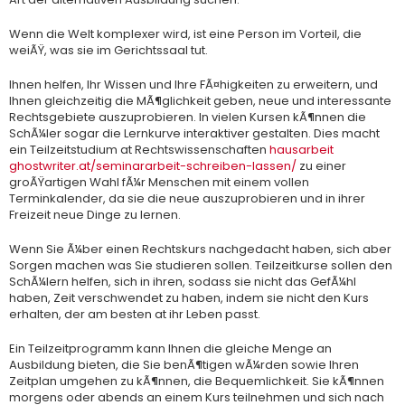
Wenn die Welt komplexer wird, ist eine Person im Vorteil, die
weiÃŸ, was sie im Gerichtssaal tut.
Ihnen helfen, Ihr Wissen und Ihre FÃ¤higkeiten zu erweitern, und
Ihnen gleichzeitig die MÃ¶glichkeit geben, neue und interessante
Rechtsgebiete auszuprobieren. In vielen Kursen kÃ¶nnen die
SchÃ¼ler sogar die Lernkurve interaktiver gestalten. Dies macht
ein Teilzeitstudium at Rechtswissenschaften
hausarbeit
ghostwriter.at/seminararbeit-schreiben-lassen/
zu einer
groÃŸartigen Wahl fÃ¼r Menschen mit einem vollen
Terminkalender, da sie die neue auszuprobieren und in ihrer
Freizeit neue Dinge zu lernen.
Wenn Sie Ã¼ber einen Rechtskurs nachgedacht haben, sich aber
Sorgen machen was Sie studieren sollen. Teilzeitkurse sollen den
SchÃ¼lern helfen, sich in ihren, sodass sie nicht das GefÃ¼hl
haben, Zeit verschwendet zu haben, indem sie nicht den Kurs
erhalten, der am besten at ihr Leben passt.
Ein Teilzeitprogramm kann Ihnen die gleiche Menge an
Ausbildung bieten, die Sie benÃ¶tigen wÃ¼rden sowie Ihren
Zeitplan umgehen zu kÃ¶nnen, die Bequemlichkeit. Sie kÃ¶nnen
morgens oder abends an einem Kurs teilnehmen und sich nach