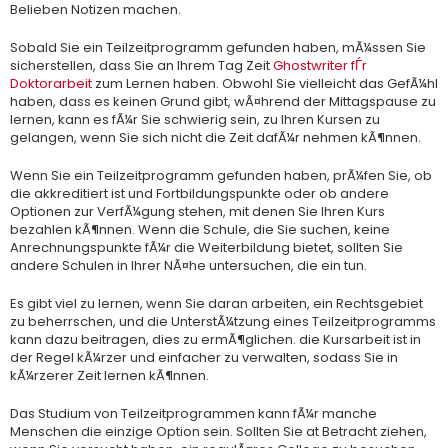
Belieben Notizen machen.
Sobald Sie ein Teilzeitprogramm gefunden haben, mÃ¼ssen Sie
sicherstellen, dass Sie an Ihrem Tag Zeit
Ghostwriter fЃr
Doktorarbeit
zum Lernen haben. Obwohl Sie vielleicht das GefÃ¼hl
haben, dass es keinen Grund gibt, wÃ¤hrend der Mittagspause zu
lernen, kann es fÃ¼r Sie schwierig sein, zu Ihren Kursen zu
gelangen, wenn Sie sich nicht die Zeit dafÃ¼r nehmen kÃ¶nnen.
Wenn Sie ein Teilzeitprogramm gefunden haben, prÃ¼fen Sie, ob
die akkreditiert ist und Fortbildungspunkte oder ob andere
Optionen zur VerfÃ¼gung stehen, mit denen Sie Ihren Kurs
bezahlen kÃ¶nnen. Wenn die Schule, die Sie suchen, keine
Anrechnungspunkte fÃ¼r die Weiterbildung bietet, sollten Sie
andere Schulen in Ihrer NÃ¤he untersuchen, die ein tun.
Es gibt viel zu lernen, wenn Sie daran arbeiten, ein Rechtsgebiet
zu beherrschen, und die UnterstÃ¼tzung eines Teilzeitprogramms
kann dazu beitragen, dies zu ermÃ¶glichen. die Kursarbeit ist in
der Regel kÃ¼rzer und einfacher zu verwalten, sodass Sie in
kÃ¼rzerer Zeit lernen kÃ¶nnen.
Das Studium von Teilzeitprogrammen kann fÃ¼r manche
Menschen die einzige Option sein. Sollten Sie at Betracht ziehen,