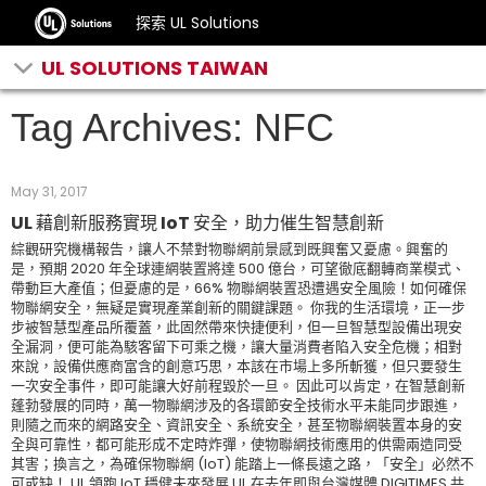
探索 UL Solutions
UL SOLUTIONS TAIWAN
Tag Archives: NFC
May 31, 2017
UL 藉創新服務實現 IoT 安全，助力催生智慧創新
綜觀研究機構報告，讓人不禁對物聯網前景感到既興奮又憂慮。興奮的
是，預期 2020 年全球連網裝置將達 500 億台，可望徹底翻轉商業模式、
帶動巨大產值；但憂慮的是，66% 物聯網裝置恐遭遇安全風險！如何確保
物聯網安全，無疑是實現產業創新的關鍵課題。 你我的生活環境，正一步
步被智慧型產品所覆蓋，此固然帶來快捷便利，但一旦智慧型設備出現安
全漏洞，便可能為駭客留下可乘之機，讓大量消費者陷入安全危機；相對
來說，設備供應商富含的創意巧思，本該在市場上多所斬獲，但只要發生
一次安全事件，即可能讓大好前程毀於一旦。 因此可以肯定，在智慧創新
蓬勃發展的同時，萬一物聯網涉及的各環節安全技術水平未能同步跟進，
則隨之而來的網路安全、資訊安全、系統安全，甚至物聯網裝置本身的安
全與可靠性，都可能形成不定時炸彈，使物聯網技術應用的供需兩造同受
其害；換言之，為確保物聯網 (IoT) 能踏上一條長遠之路，「安全」必然不
可或缺！ UL 領跑 IoT 穩健未來發展 UL 在去年即與台灣媒體 DIGITIMES 共