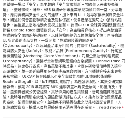
同舉辦一場以「安全」為主軸的「安全實現創新 – 物聯網大未來技術論
壇」，盛邀微軟、研華、ABB 與紡研所等產業意見領袖共聚一堂，分享趨
勢、應用實務與安全性之間的連結，加上來自 UL 主題專家接棒演繹安全科
學，闡述如何善盡物聯網安全及隱私保護，使各產業在變局之中猶能站穩
腳步，無後顧之憂地推動商業模式創新。 論壇中，UL 全球資深副總裁暨技
術長 Donald Talka 開場致詞以「安全」為主軸貫穿核心，提出完整涵蓋
物聯網安全問題的基礎服務，以確保物聯網的互通性和安全性；同時強調
UL 所定義的產品支柱，一舉涵蓋了物聯網裝置的網路安全
(Cybersecurity)，以及與產品本身相關的可持續性 (Sustainability)、機
電與防火安全 (Safety)、效能／品質 (Performance/Quality)、行銷宣
告檢測驗證 (Marketing Claim Verification)，乃至企業運作的透明度
(Transparency)，通盤考量物聯網軟硬體的安全課題。 Donald Talka 同
時認為，無論各行各業，產品萬變不離其宗，皆應在研發階段時置入這些
正確觀念，並一路延續運用在整個產品生命週期，方可穩健迎接未來更多
未知挑戰。 UL CAP 旨在降低 IoT 安全與效能風險 UL 連網技術總監
Rachna Stegall，以「IoT 的成功關鍵字」為題發表演說，其援引研究機
構報告，預期 2018 年前將有 66% 連網裝置出現安全漏洞，影響所及，不
論一般消費者或公民營組織，其所採用的產品與服務，皆可能蘊藏潛在風
險，此時唯有藉助系統性的風險衡量與評估方式，才能有效優化連網產品
與系統、架構與網路安全，並確保不同裝置彼此之間能相互配合運作，方
能協助製造商、採購人員與最終使用者消弭潛在的威脅。...
read more