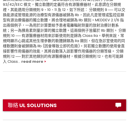
93/42/EEC 條文，獨立軟體的定義符合有源醫療器材，此意謂在分類規
裡，其能適用分類規則 9、10、11 及 12，如下所述： 分類規則 9 ── 可以交
換能源或管理能源的治療型有源儀器被歸為 IIb，因此凡是管理或監控這類
型有源治療儀器的獨立軟體，將合理地被歸為 IIb 類別。MEDDEV 2.1/6 指
出兩個例子，一為用於計算要給予患者電離輻射劑量的放射治療計劃系
統；另一為胰島素劑量計算的獨立軟體。這兩個例子皆屬於 IIb 類別。 分類
規則 10 ── 有源醫療器材用來診斷使用則是歸為 Class IIa。舉例來說，常
規時顯示心跳或其他生理參數的軟體歸類為 IIa 類別，但在急診室使用的同
樣軟體則會被歸類為 IIb (因會導致立即的危險)。另若獨立軟體的使用會直
接影響作用儀器的效能，其將自動落入該影響作用儀器的分類等級。 分類
規則 12 ── 對於其他類別的有源醫療器材，根據分類規則 12，也有可能歸
入 Class...
read more
聯絡 UL SOLUTIONS