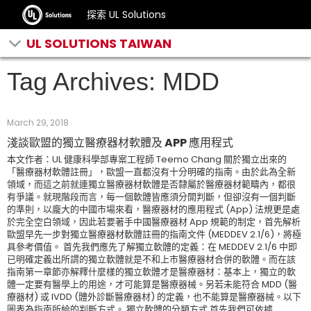
探索 UL Solutions
UL SOLUTIONS TAIWAN
Tag Archives: MDD
March 29, 2018
淺談歐盟的獨立醫療器材軟體及 APP 應用程式
本文作者：UL 健康科學部專案工程師 Teemo Chang 關於獨立出來的
「醫療器材軟體註冊」，歐盟一直都沒有十分明確的指南。由於此為全新
領域，而這之前就連獨立醫療器材軟體是否隸屬於醫療器材範疇內，都很
有爭議。就現階段而言，每一個軟體皆應須分開判斷，但卻沒有一個判斷
的準則，以龐大的中國市場來看，醫療器材的應用程式 (App) 法規更是處
於完全空白領域，因此若要著手中國醫療器材 App 規範的制定，首先解析
歐盟早先一步對獨立醫療器材軟體註冊的指南文件 (MEDDEV 2.1/6)，將極
具參考價值。 首先我們應先了解獨立軟體的定義：在 MEDDEV 2.1/6 中即
已明確定義出所謂的獨立軟體就是不和上市醫療器材合併的軟體。而在該
指南第一章節亦解釋什麼樣的獨立軟體才是醫療器材：基本上，獨立的軟
體一定要有醫學上的用途，才可能算是醫療器械。另若未能符合 MDD (醫
療器材) 或 IVDD (體外診斷醫療器材) 的定義，也不能算是醫療器械。以下
圖表為指南所給的判斷方式。 獨立軟體的分類方式 首先我們可依據