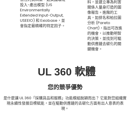
料，並建立專為利害
投入-產出模型 (US
關係人量身打造的圖
Environmentally
像報告。進階的工
Extended Input-Output,
具，如排名和柏拉圖
USEEIO) 和 Exiobase，並
分析 (Pareto
會指定最精確的特定因子。
Chart)，指出可改進
的機會，以推動明智
的決策，並找到可驅
動供應鏈去碳化的關
鍵機會。
UL 360 軟體
您的競爭優勢
是什麼讓 UL 360「採購貨品和服務」功能模組脫穎而出？ 它能對您組織實
現永續性發展目標賦能，並在驅動供應鏈的去碳化方面有出人意表的表
現。