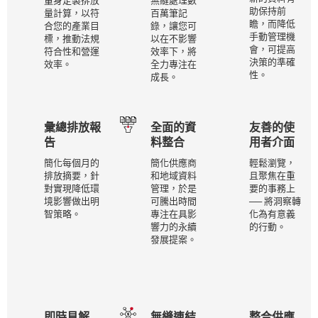
量身定製排放
無縫處理數
助保持前
量計算，以符
百萬筆記
瞻，而降低
合您的產業目
錄，讓您可
手動管理機
標，推動法規
以在不影響
會，可提高
符合性和營運
效率下，將
決策的準確
效率。
全力專注在
性。
成長。
彙總排放報
全面的資
友善的使
告
料整合
用者介面
簡化每個月的
簡化供應商
輕鬆瀏覽，
排放摘要，針
和地域資料
且聚焦在重
對實現降低環
管理，於是
要的事務上
境影響做出明
可騰出時間
── 將洞察轉
智策略。
專注在具影
化為有意義
響力的永續
的行動。
發展提案。
即時見解
無縫連結
整合供應