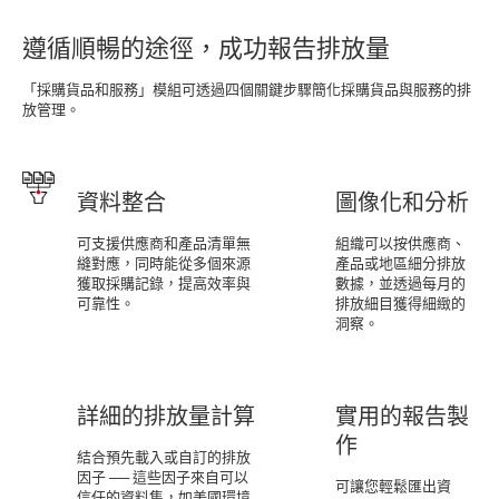
遵循順暢的途徑，成功報告排放量
「採購貨品和服務」模組可透過四個關鍵步驟簡化採購貨品與服務的排
放管理。
資料整合
圖像化和分析
可支援供應商和產品清單無
組織可以按供應商、
縫對應，同時能從多個來源
產品或地區細分排放
獲取採購記錄，提高效率與
數據，並透過每月的
可靠性。
排放細目獲得細緻的
洞察。
詳細的排放量計算
實用的報告製
作
結合預先載入或自訂的排放
因子 ── 這些因子來自可以
可讓您輕鬆匯出資
信任的資料集，如美國環境