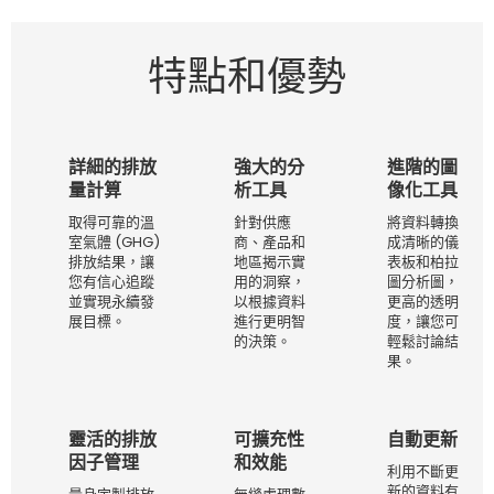
特點和優勢
詳細的排放
強大的分
進階的圖
量計算
析工具
像化工具
取得可靠的溫
針對供應
將資料轉換
室氣體 (GHG)
商、產品和
成清晰的儀
排放結果，讓
地區揭示實
表板和柏拉
您有信心追蹤
用的洞察，
圖分析圖，
並實現永續發
以根據資料
更高的透明
展目標。
進行更明智
度，讓您可
的決策。
輕鬆討論結
果。
靈活的排放
可擴充性
自動更新
因子管理
和效能
利用不斷更
新的資料有