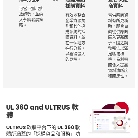
採購資料
商資料
可當下抓出排
放趨勢，並納
有效地整合
當供應商資
入永續發展策
企業資源規
料有所更新
略。
劃和其他採
時，即會自
購系統的採
動從供應商
購資料，並
匯入更新因
在一個地方
子。隨之調
進行分析，
整報告以滿
以獲得強大
足區域標
的見解。
準，為利害
關係人提高
資料清晰度
和關連性。
UL 360 and ULTRUS 軟
體
ULTRUS 軟體平台下的 UL 360 軟
體所涵蓋的「採購貨品和服務」功