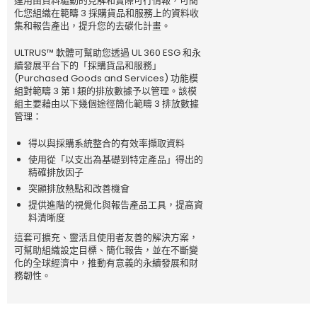
運用由資料驅動的見解和實際可行情報，可簡
化您組織在範疇 3 採購貨品和服務上的資料收
集和報告產出，提升您的去碳化計畫。
ULTRUS™ 軟體可幫助您透過 UL 360 ESG 和永
續發展平台下的「採購貨品和服務」
(Purchased Goods and Services) 功能模
組對範疇 3 第 1 類的排放數據予以管理。該模
組主要藉由以下幾個途徑簡化範疇 3 排放數據
管理：
得以與採購系統整合的有效率擷取資料
使用從「以支出為基礎到特定產品」得出的
精確排放因子
突顯排放熱點和改善機會
提供進階的視覺化與報告產品工具，提高資
料清晰度
這套可擴充、靈活且使用者友善的解決方案，
可幫助組織設定目標、簡化報告，並在不斷變
化的全球經濟中，推動有意義的永續發展和財
務韌性。