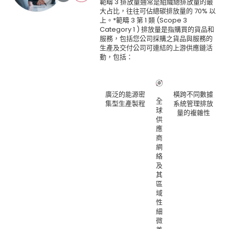
範疇 3 排放量通常是組織總排放量的最
大占比，往往可佔總碳排放量的 70% 以
上。*範疇 3 第 1 類 (Scope 3
Category 1 ) 排放量是指購買的貨品和
服務，包括您公司採購之貨品與服務的
生產及交付公司可連結的上游供應鏈活
動，包括：
廣泛的能源密
橫跨不同數據
全
集型生產製程
系統管理排放
球
量的複雜性
供
應
商
網
絡
及
其
區
域
性
細
微