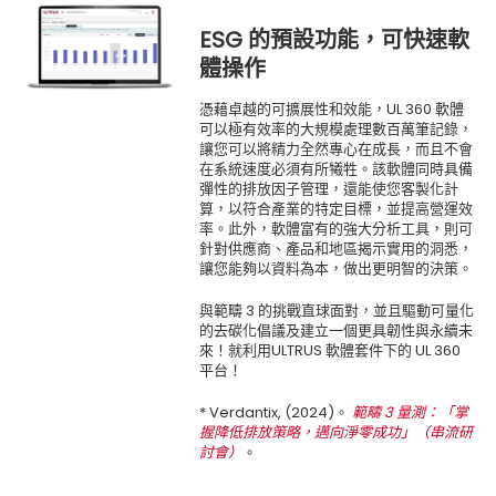
ESG 的預設功能，可快速軟
體操作
憑藉卓越的可擴展性和效能，UL 360 軟體
可以極有效率的大規模處理數百萬筆記錄，
讓您可以將精力全然專心在成長，而且不會
在系統速度必須有所犧牲。該軟體同時具備
彈性的排放因子管理，還能使您客製化計
算，以符合產業的特定目標，並提高營運效
率。此外，軟體富有的強大分析工具，則可
針對供應商、產品和地區揭示實用的洞悉，
讓您能夠以資料為本，做出更明智的決策。
與範疇 3 的挑戰直球面對，並且驅動可量化
的去碳化倡議及建立一個更具韌性與永續未
來！就利用ULTRUS 軟體套件下的 UL 360
平台！
* Verdantix, (2024)。
範疇 3 量測：「掌
握降低排放策略，邁向淨零成功」（串流研
討會）
。