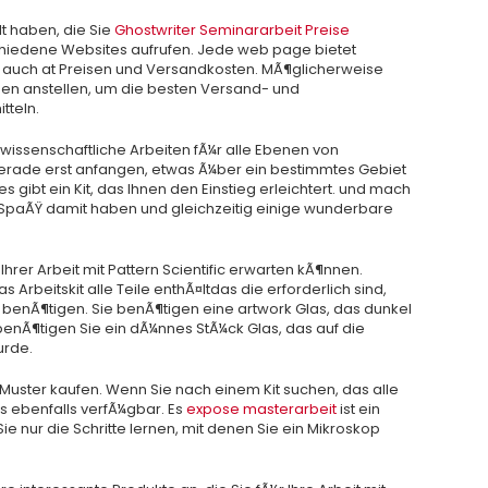
t haben, die Sie
Ghostwriter Seminararbeit Preise
iedene Websites aufrufen. Jede web page bietet
en auch at Preisen und Versandkosten. MÃ¶glicherweise
en anstellen, um die besten Versand- und
tteln.
s wissenschaftliche Arbeiten fÃ¼r alle Ebenen von
 gerade erst anfangen, etwas Ã¼ber ein bestimmtes Gebiet
es gibt ein Kit, das Ihnen den Einstieg erleichtert. und mach
n SpaÃŸ damit haben und gleichzeitig einige wunderbare
 Ihrer Arbeit mit Pattern Scientific erwarten kÃ¶nnen.
 Arbeitskit alle Teile enthÃ¤ltdas die erforderlich sind,
e benÃ¶tigen. Sie benÃ¶tigen eine artwork Glas, das dunkel
benÃ¶tigen Sie ein dÃ¼nnes StÃ¼ck Glas, das auf die
urde.
uster kaufen. Wenn Sie nach einem Kit suchen, das alle
es ebenfalls verfÃ¼gbar. Es
expose masterarbeit
ist ein
e nur die Schritte lernen, mit denen Sie ein Mikroskop