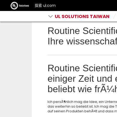
探索 ul.com
UL SOLUTIONS TAIWAN
Routine Scientif
Ihre wissenschaf
Routine Scientifi
einiger Zeit und
beliebt wie frÃ¼
Ich persÃ¶nlich mag die Idee, ein Unter
das weiterhin so beliebt ist. Ich mag d
auf seinen Produkten behÃ¤lt und dass 