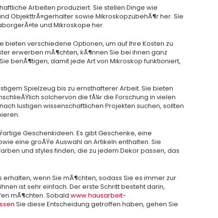
aftliche Arbeiten produziert. Sie stellen Dinge wie
d ObjekttrÃ¤gerhalter sowie MikroskopzubehÃ¶r her. Sie
LaborgerÃ¤te und Mikroskope her.
sie bieten verschiedene Optionen, um auf Ihre Kosten zu
er erwerben mÃ¶chten, kÃ¶nnen Sie bei ihnen ganz
Sie benÃ¶tigen, damit jede Art von Mikroskop funktioniert,
ustigem Spielzeug bis zu ernsthafterer Arbeit. Sie bieten
schlieÃŸlich solchervon die fÃ¼r die Forschung in vielen
ch lustigen wissenschaftlichen Projekten suchen, sollten
ieren.
oÃŸartige Geschenkideen. Es gibt Geschenke, eine
ie eine groÃŸe Auswahl an Artikeln enthalten. Sie
arben und styles finden, die zu jedem Dekor passen, das
s erhalten, wenn Sie mÃ¶chten, sodass Sie es immer zur
hnen ist sehr einfach. Der erste Schritt besteht darin,
aufen mÃ¶chten. Sobald
www hausarbeit-
assen
Sie diese Entscheidung getroffen haben, gehen Sie