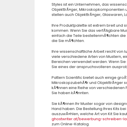
Styles ist ein Unternehmen, das wissensch
ObjekttrÃ¤ger, Mikroskopkomponenten un
stellen auch ObjekttrÃ¤ger, Glaswaren, 
Ihre Produktpalette ist extrem breit und 
kommen. Wenn Sie das verfÃ¼gbare Must
einfach die Teile bestellenmÃ¶chten die 
die Sie mÃ¶chten.
Ihre wissenschaftliche Arbeit reicht von l
viele verschiedene Arten von Mustern, ein
Bereichen verwendet werden. Wenn Sie na
Sie eines der anspruchsvolleren ausprob
Pattern Scientific bietet auch einige gr
MikroskopzubehÃ¶r und ObjekttrÃ¤ger sow
kÃ¶nnen eine Reihe von verschiedenen F
Sie haben kÃ¶nnten.
Sie kÃ¶nnen Ihr Muster sogar von design
Hand haben. Die Bestellung Ihres Kits bei i
auszuwÃ¤hlen, welche Art von Kit Sie k
ghostwriter.at/bewerbung-schreiben-l
zum Online-Katalog.