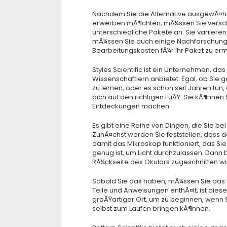
Nachdem Sie die Alternative ausgewÃ¤hl
erwerben mÃ¶chten, mÃ¼ssen Sie versch
unterschiedliche Pakete an. Sie variier
mÃ¼ssen Sie auch einige Nachforschung
Bearbeitungskosten fÃ¼r Ihr Paket zu ermi
Styles Scientific ist ein Unternehmen, da
Wissenschaftlern anbietet. Egal, ob Sie
zu lernen, oder es schon seit Jahren tun, 
dich auf den richtigen FuÃŸ. Sie kÃ¶nne
Entdeckungen machen.
Es gibt eine Reihe von Dingen, die Sie bei
ZunÃ¤chst werden Sie feststellen, dass das
damit das Mikroskop funktioniert, das Si
genug ist, um Licht durchzulassen. Dann 
RÃ¼ckseite des Okulars zugeschnitten w
Sobald Sie das haben, mÃ¼ssen Sie das M
Teile und Anweisungen enthÃ¤lt, ist dies
groÃŸartiger Ort, um zu beginnen, wenn Si
selbst zum Laufen bringen kÃ¶nnen.