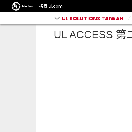
探索 ul.com
UL SOLUTIONS TAIWAN
UL ACCESS 第