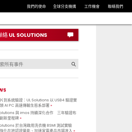
我們的使命
全球分支機搆
工作機會
聯絡我們
聯絡 UL SOLUTIONS
WS
到系統驗證：UL Solutions 以 USB4 驗證實
領 AI PC 高速傳輸生態系部署
Solutions 與 imos 持續深化合作 三年驗證布
創新里程碑
Solutions 於台灣啟用洗衣機 BSMI 測試實驗
強化在地認證量能、加速家電產品市場准入