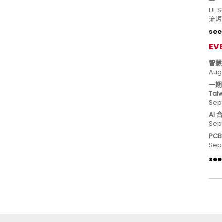
UL
流短
see 
EV
智慧
Aug
一期
Tai
Sep
AI
Sep
PC
Sep
see 