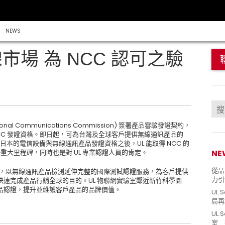
NEWS
市場 為 NCC 認可之驗
nal Communications Commission) 簽署產品審驗發證契約，
備 NCC 發證資格。即日起，可為台灣及全球客戶提供無線通訊產品的
日本的電信設備與無線通訊產品發證資格之後，UL 能取得 NCC 的
一重大里程碑，同時也是對 UL 專業認證人員的肯定。
NE
從晶片
驗，以無線通訊產品檢測延伸完整的國際測試認證服務，為客戶提供
力引
速完成產品行銷全球的目的。UL 物聯網實驗室鄰近新竹科學園
品認證，提升並維護客戶產品的品牌價值。
UL 
局再
UL 
室 