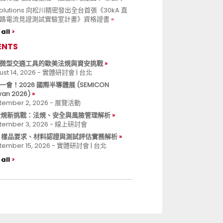
 Solutions 向松川精密發出全台首張《30kA 直
路電流見證測試實驗室計畫》資格證書
all
ENTS
微型交通工具的歐美法規與資安挑戰
ust 14, 2026 - 實體研討會 | 台北
一會！2026 國際半導體展 (SEMICON
wan 2026)
tember 2, 2026 - 展覽活動
 合規新挑戰：法規、安全與風險管理解析
tember 3, 2026 - 線上研討會
B 樣品要求、材料認證與測試評估實務解析
tember 15, 2026 - 實體研討會 | 台北
all