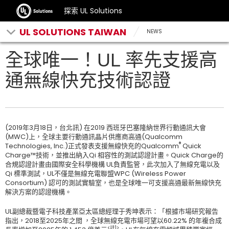
探索 UL Solutions
UL SOLUTIONS TAIWAN
NEWS
全球唯一！UL 率先支援高
通無線快充技術認證
(2019年3月18日，台北訊) 在2019 西班牙巴塞隆納世界行動通訊大會
(MWC)上，全球主要行動通訊晶片供應商高通(Qualcomm
®
Technologies, Inc.)正式發表支援無線快充的Qualcomm
Quick
Charge™技術，並推出納入Qi 相容性的測試認證計畫。Quick Charge的
合規認證計畫由國際安全科學機構 UL負責監管，此次加入了無線充電以及
Qi 標準測試，UL不僅是無線充電聯盟WPC (Wireless Power
Consortium) 認可的測試實驗室，也是全球唯一可支援高通最新無線快充
解決方案的認證機構。
UL副總裁暨電子科技產業亞太區總經理于秀坤表示：「根據市場研究報告
指出，2018至2025年之間 ，全球無線充電市場可望以60.22% 的年複合成
<
註
1>