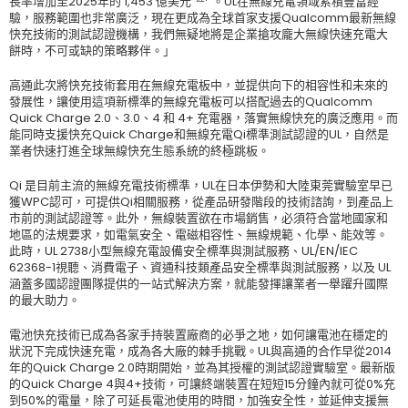
長率增加至2025年的 1,453 億美元
。UL在無線充電領域累積豐富經
驗，服務範圍也非常廣泛，現在更成為全球首家支援Qualcomm最新無線
快充技術的測試認證機構，我們無疑地將是企業搶攻龐大無線快速充電大
餅時，不可或缺的策略夥伴。」
高通此次將快充技術套用在無線充電板中，並提供向下的相容性和未來的
發展性，讓使用這項新標準的無線充電板可以搭配過去的Qualcomm
Quick Charge 2.0、3.0、4 和 4+ 充電器，落實無線快充的廣泛應用。而
能同時支援快充Quick Charge和無線充電Qi標準測試認證的UL，自然是
業者快速打進全球無線快充生態系統的終極跳板。
Qi 是目前主流的無線充電技術標準，UL在日本伊勢和大陸東莞實驗室早已
獲WPC認可，可提供Qi相關服務，從產品研發階段的技術諮詢，到產品上
市前的測試認證等。此外，無線裝置欲在市場銷售，必須符合當地國家和
地區的法規要求，如電氣安全、電磁相容性、無線規範、化學、能效等。
此時，UL 2738小型無線充電設備安全標準與測試服務、UL/EN/IEC
62368-1視聽、消費電子、資通科技類產品安全標準與測試服務，以及 UL
涵蓋多國認證團隊提供的一站式解決方案，就能發揮讓業者一舉躍升國際
的最大助力。
電池快充技術已成為各家手持裝置廠商的必爭之地，如何讓電池在穩定的
狀況下完成快速充電，成為各大廠的棘手挑戰。UL與高通的合作早從2014
年的Quick Charge 2.0時期開始，並為其授權的測試認證實驗室。最新版
的Quick Charge 4與4+技術，可讓終端裝置在短短15分鐘內就可從0%充
到50%的電量，除了可延長電池使用的時間，加強安全性，並延伸支援無