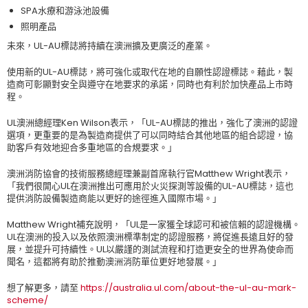
SPA水療和游泳池設備
照明產品
未來，UL-AU標誌將持續在澳洲擴及更廣泛的產業。
使用新的UL-AU標誌，將可強化或取代在地的自願性認證標誌。藉此，製
造商可彰顯對安全與遵守在地要求的承諾，同時也有利於加快產品上市時
程。
UL澳洲總經理Ken Wilson表示，「UL-AU標誌的推出，強化了澳洲的認證
選項，更重要的是為製造商提供了可以同時結合其他地區的組合認證，協
助客戶有效地迎合多重地區的合規要求。」
澳洲消防協會的技術服務總經理兼副首席執行官Matthew Wright表示，
「我們很開心UL在澳洲推出可應用於火災探測等設備的UL-AU標誌，這也
提供消防設備製造商能以更好的途徑進入國際市場。」
Matthew Wright補充說明，「UL是一家獲全球認可和被信賴的認證機構。
UL在澳洲的投入以及依照澳洲標準制定的認證服務，將促進長遠且好的發
展，並提升可持續性。UL以嚴謹的測試流程和打造更安全的世界為使命而
聞名，這都將有助於推動澳洲消防單位更好地發展。」
想了解更多，請至
https://australia.ul.com/about-the-ul-au-mark-
scheme/