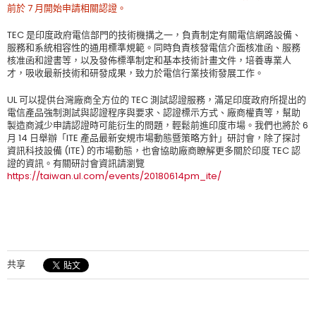
前於 7 月開始申請相關認證。
TEC 是印度政府電信部門的技術機搆之一，負責制定有關電信網路設備、
服務和系統相容性的通用標準規範。同時負責核發電信介面核准函、服務
核准函和證書等，以及發佈標準制定和基本技術計畫文件，培養專業人
才，吸收最新技術和研發成果，致力於電信行業技術發展工作。
UL 可以提供台灣廠商全方位的 TEC 測試認證服務，滿足印度政府所提出的
電信產品強制測試與認證程序與要求、認證標示方式、廠商權責等，幫助
製造商減少申請認證時可能衍生的問題，輕鬆前進印度市場。我們也將於 6
月 14 日舉辦「ITE 產品最新安規市場動態暨策略方針」研討會，除了探討
資訊科技設備 (ITE) 的市場動態，也會協助廠商瞭解更多關於印度 TEC 認
證的資訊。有關研討會資訊請瀏覽
https://taiwan.ul.com/events/20180614pm_ite/
共享