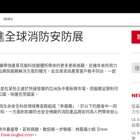
NEWS
前進全球消防安防展
，為持續帶領產業克服科技變遷所帶來的更多更新挑戰，近幾年來所努力
品牌與服務解決方案的曝光，並且尋求與產業客戶聯手同台，一起
特別是在某些正處於快速發展的亞洲及中東新興市場，而服務足跡則可
公國、哈薩克等國家。
NE
L 建築與生命安全科技領域專家群組成「參展團」，於以下的展會中一同
從晶片
全專知，一方面則彰顯符合安全規範的消防產品將如何為人們帶來安心
力引
UL 
局再
襄盛舉，若有興趣，歡迎進一步聯絡：林鳳儀小姐 (Elsie
UL 
：
Elsie.Lin@ul.com
。
室 