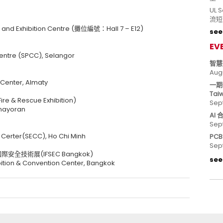
UL
流短
and Exhibition Centre (攤位編號：Hall 7 – E12)
see 
EV
tre (SPCC), Selangor
智慧
Aug
Center, Almaty
一期
Tai
e & Rescue Exhibition)
Sep
mayoran
AI
Sep
erter(SECC), Ho Chi Minh
PC
Sep
國際安全技術展(IFSEC Bangkok)
see 
tion & Convention Center, Bangkok