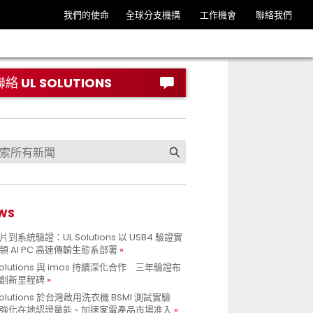
我們的使命
全球分支機搆
工作機會
聯絡我們
聯絡 UL SOLUTIONS
WS
到系統驗證：UL Solutions 以 USB4 驗證實
領 AI PC 高速傳輸生態系部署
Solutions 與 imos 持續深化合作 三年驗證布
創新里程碑
Solutions 於台灣啟用洗衣機 BSMI 測試實驗
強化在地認證量能、加速家電產品市場准入