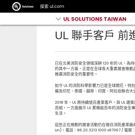
探索 ul.com
UL SOLUTIONS TAIWAN
UL 聯手客戶 
已在北美消防安全領域深耕 120 年的 UL
的其中一方面，正是在全球各大重要展會推動
推廣消防安全的重要性。
如今 UL 的消防科學影響力已是全球開花，
遍及印尼、泰國、越南、印度、阿拉伯聯合大
2018 年，UL 將持續號召產業客戶，與 U
亮相，一方面展示 UL 累積逾百年的消防安
生活。
這些正在規劃的展會活動仍在徵召消防產業廠商共
Lin)，電話：86.20.3213.1000 x67067 / 電郵