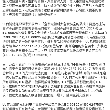
機人臉辨識系統、雷射投影機、汽車雷射大燈、無人車駕駛光學感應技術
等。然而光學產品因具有強、快、細微的物理特性，若使用不當，會導致
皮膚造成紅斑、老化或燒傷；眼睛受到雷射照射時，亦會造成嚴重的傷
害，更甚者可能造成視力損失或失明。
UL台灣總經理陳宗弘表示∶「全新光輻射安全實驗室的落成主要是為提供
雷射產品的製造業者更完備的服務，確保產品符合美國 FDA (CDRH) 及
IEC 60825的雷射產品安全法規，助益於成功拓展至全球市場。」尤其UL在
CDRH 21CFR 及 IEC 60825 系列的法規領域具備豐沛經驗，可為製造商進
行雷射產品的一致性安全評估。針對產品的技術規格安全，UL 除可測試輻
射等級 (Radiation Level)、分級測量結果、判斷適用的安全要求、與製造
商共同解決各種不合規項目，亦可製作能支援產品符合標準的合宜文件
(CDRH 21CFR 及/或 IEC 60825)。
另一方面，隨著 LED 的使用越來越普遍及其功能的不斷完善，與之相關的
光生物安全問題亦日益嚴峻。基於 ANSI 的 RP-27 和 IEC 62471 系列標準
皆解決了 LED 的光生物危害問題，UL 可進行必要的測試和評估，以確定適
用標準所定義的產品風險群體危險分類。 「UL 的光輻射安全實驗室可評估
所有類型的 LED 產品，從條碼成像使用的 LED 到監視攝影機使用的 LED
等，根據IEC 62471對LED產品進行光輻射測試和評估服務，實驗室內先進
的設備檢測有助於LED製造商應對日益增長的本地及全球市場對LED的需
求，並助力產品進入歐洲和其他國際市場。」陳宗弘補充說明。
UL 在台灣的光輻射安全實驗室等級完全符合IEC 60825與 IEC 62471標準，
測試項目均可在地完成，大幅縮短測試認證的時程。該實驗室設備除可檢