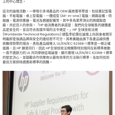
上的中心理念。
這次的論壇活動，一舉吸引多項產品的 OEM 廠商薈萃聚首，包括筆記型電
腦、平板電腦、桌上型電腦、一體成型 (All- in-one) 電腦、網路設備、伺
服器、電源供應器、電池及週邊配備等，其中多為業界頂尖的跨國製造
廠，共近百人的參與。「HP 給消費者的承諾是：我們向全球販售的硬體產
品是安全的，並且符合各國市場的法令規定，」HP 全球技術法規
(Worldwide Technical Regulations) 總監李紀儒在論壇上向與會者開宗
明義即是強調品牌與安全的連結密不可分，其希冀藉由旗下各產品線供應
商難得齊聚的場合，表態產品線導入 UL/EN/IEC 62368-1 標準是一條正確
道路，且 HP 願意同行，因此 HP全球技術法規團隊特別偕同在新標準推動
一直不遺餘力的 UL 共同舉辦這場論壇，顯示實現 UL/EN/IEC 62368-1 標準
的堅定決心，並鼓勵合作供應商以最有效率的方法執行標準，及如何找到
最佳方案排除適應新標準的困難。