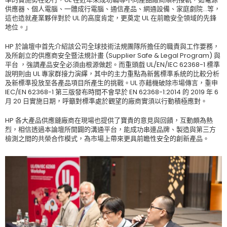
供應器、個人電腦、一體成行電腦、通信產品、網通設備、家庭劇院…等，
這也造就產業夥伴對於 UL 的高度肯定，更奠定 UL 在前瞻安全領域的先鋒
地位。」
HP 於論壇中首先介紹該公司全球技術法規團隊所擔任的職責與工作要務，
及所創立的供應商安全暨法規計畫 (Supplier Safe & Legal Program) 與
平台 ，強調產品安全必須由根源做起。而重頭戲 UL/EN/IEC 62368-1 標準
說明則由 UL 專家群接力演繹，其中的主力重點為新舊標準系統的比較分析
及新標準投放至各產品項目所產生的挑戰。UL 亦藉機破除市場傳言，重申
IEC/EN 62368-1 第三版發布時間不會早於 EN 62368-1:2014 的 2019 年 6
月 20 日實施日期，呼籲對標準處於觀望的廠商實須以行動積極應對。
HP 各大產品供應鏈廠商在現場也提供了寶貴的意見與回饋，互動頗為熱
烈，相信透過本論壇所開闢的溝通平台，能成功串連品牌、製造與第三方
檢測之間的共榮合作模式，為市場上帶來更具前瞻性安全的創新產品。