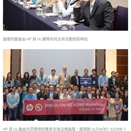
論壇的最後由 HP 與 UL 團隊共同主持互動問答時段
HP 與 UL 藉由共同舉辦供應商全球法規論壇，展現對 UL/EN/IEC 62368-1