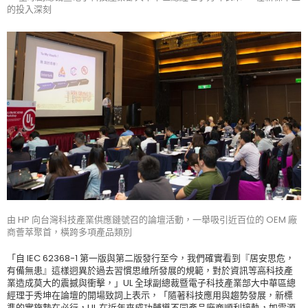
的投入深刻
由 HP 向台灣科技產業供應鏈號召的論壇活動，一舉吸引近百位的 OEM 廠
商薈萃聚首，橫跨多項產品類別
「自 IEC 62368-1 第一版與第二版發行至今，我們確實看到『居安思危，
有備無患』這樣迥異於過去習慣思維所發展的規範，對於資訊等高科技產
業造成莫大的震撼與衝擊，」UL 全球副總裁暨電子科技產業部大中華區總
經理于秀坤在論壇的開場致詞上表示，「隨著科技應用與趨勢發展，新標
準的實施勢在必行，UL 在近年來成功輔導不同產品廠商順利接軌，如電源