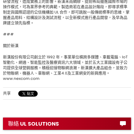
研發流程，造成實務上的影響。新漢未雨綢繆、提前佈局搶進國際市場的
操作模式，可為業界參考的典範。製造商若在產品設計階段，即尋求標準
制定與國際認證的公信機構如 UL 合作，即可跳脫一般傳統標準的思維，掌
握產品用料、結構設計及測試流程，以全新模式進行產品開發，及早為品
牌建立領先指標。
###
關於新漢
新漢股份有限公司創立於 1992 年，事業單位橫跨多媒體、車載電腦、IoT
智動化、網通、智能監控及醫療資訊六大領域，並於五大工業國設有子公
司提供全球營銷服務。積極迎接物聯網浪潮，新漢擴大產品組合，並致力
於物聯網、機器人、車聯網、工業4.0及工業網安的新興應用。
www.nexcom.com
共享
聯絡 UL SOLUTIONS