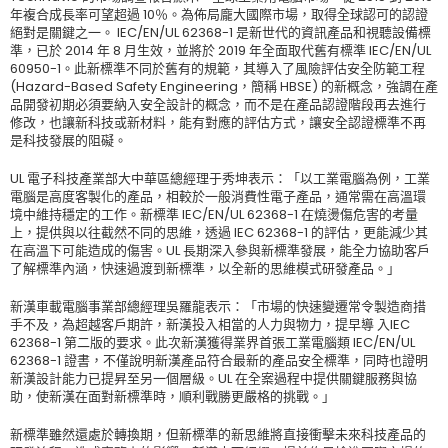
年複合成長率可望超過 10％。為佈局龐大國際市場，取得全球認可的認證
絕對是關鍵之一。 IEC/EN/UL 62368-1 是新世代的資訊產品和視聽設備標
準，已於 2014 年 8 月生效，並將於 2019 年全面取代舊有標準 IEC/EN/UL
60950-1。此新標準不同於舊有的規範，其導入了風險評估安全防範工程
(Hazard-Based Safety Engineering，簡稱 HBSE) 的新概念，強調在產
品開發初期必須要納入安全設計的概念，而不是在產品認證階段再去進行
修改，也讓新科技或新材料，能有對應的評估方式，讓安全認證標準不再
是科技發展的阻礙。
UL 電子科技產業部大中華區總經理于秀坤表示：「以工業電腦為例，工業
電腦是高度客製化的產品，相較於一般消費性電子產品，通常需在高溫環
境中維持穩定的工作。新標準 IEC/EN/UL 62368-1 在燒燙傷危害的考量
上，提供與以往截然不同的思維，透過 IEC 62368-1 的評估，更能減少其
在高溫下可能造成的傷害。UL 長期深入參與新標準發展，能全力協助客戶
了解標準內涵，快速過渡到新標準，以全新的思維模式研發產品。」
新漢車載電腦事業部總經理吳羅龍表示：「市場的快速變遷常令製造商措
手不及，為超越客戶期許，新漢投入相當的人力與物力，提早導 入IEC
62368-1 第二版的要求。此次新漢獲得業界首張工業電腦類 IEC/EN/UL
62368-1 證書，不僅說明新漢產品符合最新的產品安全標準，同時也證明
新漢設計能力已提昇至另一個層級。UL 在全案過程中提供關鍵服務與協
助，使新漢在面對新標準時，順利戰勝更嚴格的挑戰。」
新標準雖然還處於轉換期，但新標準的新思維將直接衝擊未來科技產品的