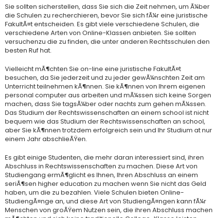
Sie sollten sicherstellen, dass Sie sich die Zeit nehmen, um Ã¼ber
die Schulen zu recherchieren, bevor Sie sich fÃ¼r eine juristische
FakultÃ¤t entscheiden. Es gibt viele verschiedene Schulen, die
verschiedene Arten von Online-Klassen anbieten. Sie sollten
versuchenzu die zu finden, die unter anderen Rechtsschulen den
besten Ruf hat.
Vielleicht mÃ¶chten Sie on-line eine juristische FakultÃ¤t
besuchen, da Sie jederzeit und zu jeder gewÃ¼nschten Zeit am
Unterricht teilnehmen kÃ¶nnen. Sie kÃ¶nnen von Ihrem eigenen
personal computer aus arbeiten und mÃ¼ssen sich keine Sorgen
machen, dass Sie tagsÃ¼ber oder nachts zum gehen mÃ¼ssen.
Das Studium der Rechtswissenschaften an einem school ist nicht
bequem wie das Studium der Rechtswissenschaften an school,
aber Sie kÃ¶nnen trotzdem erfolgreich sein und Ihr Studium at nur
einem Jahr abschlieÃŸen.
Es gibt einige Studenten, die mehr daran interessiert sind, ihren
Abschluss in Rechtswissenschaften zu machen. Diese Art von
Studiengang ermÃ¶glicht es Ihnen, Ihren Abschluss an einem
seriÃ¶sen higher education zu machen wenn Sie nicht das Geld
haben, um die zu bezahlen. Viele Schulen bieten Online-
StudiengÃ¤nge an, und diese Art von StudiengÃ¤ngen kann fÃ¼r
Menschen von groÃŸem Nutzen sein, die ihren Abschluss machen