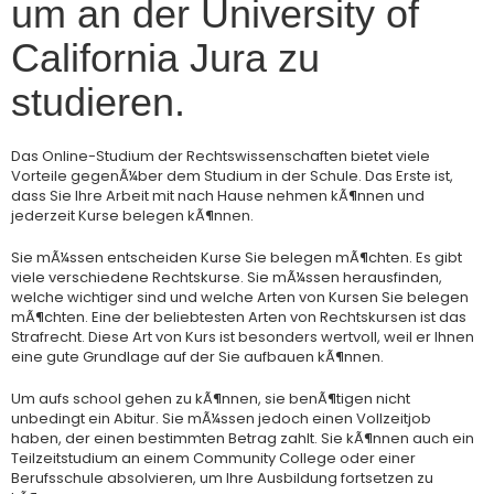
um an der University of
California Jura zu
studieren.
Das Online-Studium der Rechtswissenschaften bietet viele
Vorteile gegenÃ¼ber dem Studium in der Schule. Das Erste ist,
dass Sie Ihre Arbeit mit nach Hause nehmen kÃ¶nnen und
jederzeit Kurse belegen kÃ¶nnen.
Sie mÃ¼ssen entscheiden Kurse Sie belegen mÃ¶chten. Es gibt
viele verschiedene Rechtskurse. Sie mÃ¼ssen herausfinden,
welche wichtiger sind und welche Arten von Kursen Sie belegen
mÃ¶chten. Eine der beliebtesten Arten von Rechtskursen ist das
Strafrecht. Diese Art von Kurs ist besonders wertvoll, weil er Ihnen
eine gute Grundlage auf der Sie aufbauen kÃ¶nnen.
Um aufs school gehen zu kÃ¶nnen, sie benÃ¶tigen nicht
unbedingt ein Abitur. Sie mÃ¼ssen jedoch einen Vollzeitjob
haben, der einen bestimmten Betrag zahlt. Sie kÃ¶nnen auch ein
Teilzeitstudium an einem Community College oder einer
Berufsschule absolvieren, um Ihre Ausbildung fortsetzen zu