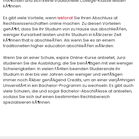
mÃ¶chten und sich keine traditionelle College-Klasse leisten
kÃ¶nnen.
Es gibt viele Vorteile, wenn
lektorat
Sie Ihren Abschluss at
Rechtswissenschaften online machen. Zu diesen Vorteilen
gehÃ¶rt, dass Sie Ihr Studium von zu Hause aus abschlieÃŸen,
weniger Kursarbeit leisten und Ihr Studium in kÃ¼rzerer Zeit
kÃ¶nnen that is abschlieÃŸen. Als wenn Sie es an einem
traditionellen higher education abschlieÃŸen wÃ¼rden.
Wenn Sie an einer Schule, expire Online-Kurse anbietet, Jura
studieren Sie die Ausbildung, die Sie benÃ¶tigen mit viel weniger
Schwierigkeiten. In vielen FÃ¤llen beenden Studierende ihr
Studium in drei bis vier Jahren oder weniger und verfÃ¼gen
immer noch Ã¼ber genÃ¼gend Credits, um an einer vierjÃ¤hrigen
UniversitÃ¤t in ein Bachelor-Programm zu wechseln. Es gibt auch
viele Schulen, die und sogar Bachelor-AbschlÃ¼sse at anbieten,
sodass Sie sich auf einen bestimmten Rechtsbereich
spezialisieren kÃ¶nnen.