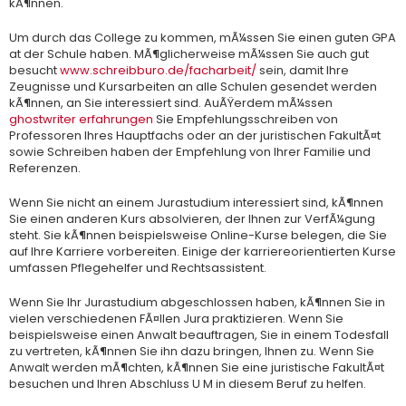
kÃ¶nnen.
Um durch das College zu kommen, mÃ¼ssen Sie einen guten GPA
at der Schule haben. MÃ¶glicherweise mÃ¼ssen Sie auch gut
besucht
www.schreibburo.de/facharbeit/
sein, damit Ihre
Zeugnisse und Kursarbeiten an alle Schulen gesendet werden
kÃ¶nnen, an Sie interessiert sind. AuÃŸerdem mÃ¼ssen
ghostwriter erfahrungen
Sie Empfehlungsschreiben von
Professoren Ihres Hauptfachs oder an der juristischen FakultÃ¤t
sowie Schreiben haben der Empfehlung von Ihrer Familie und
Referenzen.
Wenn Sie nicht an einem Jurastudium interessiert sind, kÃ¶nnen
Sie einen anderen Kurs absolvieren, der Ihnen zur VerfÃ¼gung
steht. Sie kÃ¶nnen beispielsweise Online-Kurse belegen, die Sie
auf Ihre Karriere vorbereiten. Einige der karriereorientierten Kurse
umfassen Pflegehelfer und Rechtsassistent.
Wenn Sie Ihr Jurastudium abgeschlossen haben, kÃ¶nnen Sie in
vielen verschiedenen FÃ¤llen Jura praktizieren. Wenn Sie
beispielsweise einen Anwalt beauftragen, Sie in einem Todesfall
zu vertreten, kÃ¶nnen Sie ihn dazu bringen, Ihnen zu. Wenn Sie
Anwalt werden mÃ¶chten, kÃ¶nnen Sie eine juristische FakultÃ¤t
besuchen und Ihren Abschluss U M in diesem Beruf zu helfen.