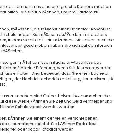
dium des Journalismus eine erfolgreiche Karriere machen,
tunities , die Sie tun kÃ¶nnen, um Ihre Karriere zu
innen, mÃ¼ssen Sie zunÃ¤chst einen Bachelor-Abschluss
 Hochschule haben. Sie mÃ¼ssen auÃŸerdem mindestens
n, in dem Sie ein Teil sein mÃ¶chten. Sie sollten auch die
hlussarbeit geschrieben haben, die sich auf den Bereich
en mÃ¶chten.
einsteigen mÃ¶chten, ist ein Bachelor-Abschluss das
ch haben Sie keine Erfahrung, wenn Sie Journalist werden
hluss erhalten. Dies bedeutet, dass Sie einen Bachelor-
tigen, der Nachrichtenberichterstattung, Journalismus, Ã
st.
luss zu machen, sind Online-UniversitÃ¤tenmachen die
 Auf diese Weise kÃ¶nnen Sie Zeit und Geld vermeidenund
¤chlichen Schule verschwendet werden.
ben, kÃ¶nnen Sie einem der vielen verschiedenen
des Journalismus bietet. Sie kÃ¶nnen Redakteur,
ikdesigner oder sogar Fotograf werden.