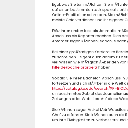
Egal, was Sie tun mÃ¶chten, Sie mÃ¶chten
auf einen bestimmten task spezialisiert h
Online-Publikation schreiben, Sie mÃ¶cht
meiste Geld verdienen und Ihr eigener C
FÃ¼r Ihren ersten task als Journalist m
Abschluss als Reporter machen. Dies bei
Anforderungen kÃ¶nnen jedoch je nach g
Bei einer groÃŸartigen Karriere im Berei
zu schreiben. Es geht auch darum zu beri
viel Wissen wie mÃ¶glich Ã¼ber den von
hilfe.de/bachelorarbeit/
haben.
Sobald Sie Ihren Bachelor-Abschluss in 
fortsetzen und sich stÃ¤rker in die Welt 
https://catalog.ku.edu/search/?P=BIOL
ein bestimmtes Gebiet des Journalismus sp
Zeitungen oder Websites. Auf diese Weis
Sie kÃ¶nnen sogar Artikel fÃ¼r Websites
Chef zu erfahren. Sie kÃ¶nnen auch als R
um Ihre FÃ¤higkeiten zu verbessern und 