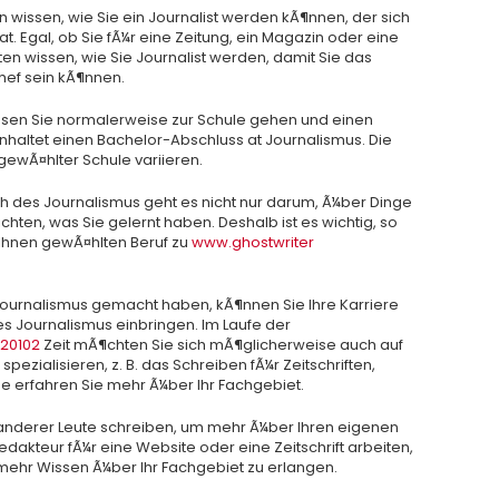
 wissen, wie Sie ein Journalist werden kÃ¶nnen, der sich
at. Egal, ob Sie fÃ¼r eine Zeitung, ein Magazin oder eine
en wissen, wie Sie Journalist werden, damit Sie das
hef sein kÃ¶nnen.
Ã¼ssen Sie normalerweise zur Schule gehen und einen
nhaltet einen Bachelor-Abschluss at Journalismus. Die
ewÃ¤hlter Schule variieren.
ch des Journalismus geht es nicht nur darum, Ã¼ber Dinge
chten, was Sie gelernt haben. Deshalb ist es wichtig, so
 Ihnen gewÃ¤hlten Beruf zu
www.ghostwriter
Journalismus gemacht haben, kÃ¶nnen Sie Ihre Karriere
des Journalismus einbringen. Im Laufe der
%20102
Zeit mÃ¶chten Sie sich mÃ¶glicherweise auch auf
ezialisieren, z. B. das Schreiben fÃ¼r Zeitschriften,
e erfahren Sie mehr Ã¼ber Ihr Fachgebiet.
 anderer Leute schreiben, um mehr Ã¼ber Ihren eigenen
edakteur fÃ¼r eine Website oder eine Zeitschrift arbeiten,
mehr Wissen Ã¼ber Ihr Fachgebiet zu erlangen.