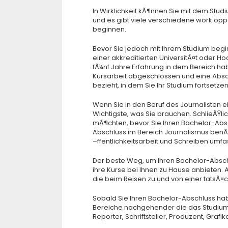
In Wirklichkeit kÃ¶nnen Sie mit dem Stu
und es gibt viele verschiedene work oppor
beginnen.
Bevor Sie jedoch mit Ihrem Studium beg
einer akkreditierten UniversitÃ¤t oder
fÃ¼nf Jahre Erfahrung in dem Bereich habe
Kursarbeit abgeschlossen und eine Absc
bezieht, in dem Sie Ihr Studium fortsetz
Wenn Sie in den Beruf des Journalisten 
Wichtigste, was Sie brauchen. SchlieÃŸli
mÃ¶chten, bevor Sie Ihren Bachelor-Absc
Abschluss im Bereich Journalismus benÃ¶
–ffentlichkeitsarbeit und Schreiben umfas
Der beste Weg, um Ihren Bachelor-Absch
ihre Kurse bei Ihnen zu Hause anbieten.
die beim Reisen zu und von einer tatsÃ
Sobald Sie Ihren Bachelor-Abschluss ha
Bereiche nachgehender die das Studium 
Reporter, Schriftsteller, Produzent, Graf