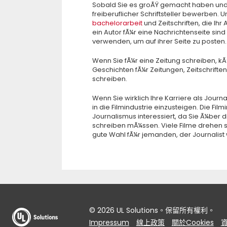
Sobald Sie es groÃŸ gemacht haben und 
freiberuflicher Schriftsteller bewerben. Un
bachelorarbeit
und Zeitschriften, die Ihr
ein Autor fÃ¼r eine Nachrichtenseite sind
verwenden, um auf ihrer Seite zu posten.
Wenn Sie fÃ¼r eine Zeitung schreiben, k
Geschichten fÃ¼r Zeitungen, Zeitschrifte
schreiben.
Wenn Sie wirklich Ihre Karriere als Jour
in die Filmindustrie einzusteigen. Die Film
Journalismus interessiert, da Sie Ã¼be
schreiben mÃ¼ssen. Viele Filme drehen s
gute Wahl fÃ¼r jemanden, der Journalis
© 2026 UL Solutions。保留所有權利。
Impressum
線上政策
關於Cookies