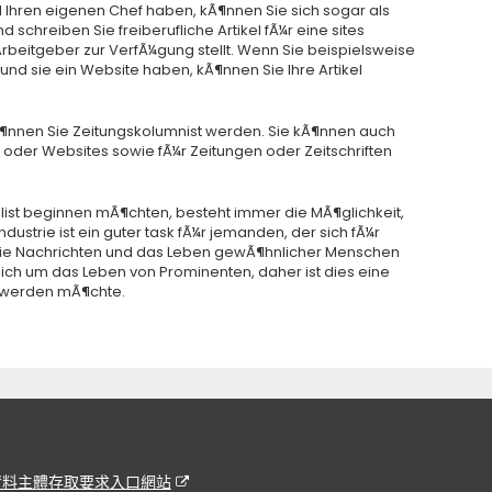
Ihren eigenen Chef haben, kÃ¶nnen Sie sich sogar als
d schreiben Sie freiberufliche Artikel fÃ¼r eine sites
 Arbeitgeber zur VerfÃ¼gung stellt. Wenn Sie beispielsweise
 und sie ein Website haben, kÃ¶nnen Sie Ihre Artikel
Ã¶nnen Sie Zeitungskolumnist werden. Sie kÃ¶nnen auch
n oder Websites sowie fÃ¼r Zeitungen oder Zeitschriften
nalist beginnen mÃ¶chten, besteht immer die MÃ¶glichkeit,
industrie ist ein guter task fÃ¼r jemanden, der sich fÃ¼r
r die Nachrichten und das Leben gewÃ¶hnlicher Menschen
ich um das Leben von Prominenten, daher ist dies eine
t werden mÃ¶chte.
資料主體存取要求入口網站