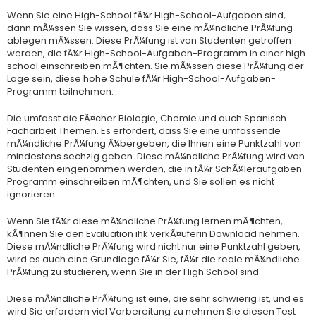
Wenn Sie eine High-School fÃ¼r High-School-Aufgaben sind,
dann mÃ¼ssen Sie wissen, dass Sie eine mÃ¼ndliche PrÃ¼fung
ablegen mÃ¼ssen. Diese PrÃ¼fung ist von Studenten getroffen
werden, die fÃ¼r High-School-Aufgaben-Programm in einer high
school einschreiben mÃ¶chten. Sie mÃ¼ssen diese PrÃ¼fung der
Lage sein, diese hohe Schule fÃ¼r High-School-Aufgaben-
Programm teilnehmen.
Die umfasst die FÃ¤cher Biologie, Chemie und auch Spanisch
Facharbeit Themen. Es erfordert, dass Sie eine umfassende
mÃ¼ndliche PrÃ¼fung Ã¼bergeben, die Ihnen eine Punktzahl von
mindestens sechzig geben. Diese mÃ¼ndliche PrÃ¼fung wird von
Studenten eingenommen werden, die in fÃ¼r SchÃ¼leraufgaben
Programm einschreiben mÃ¶chten, und Sie sollen es nicht
ignorieren.
Wenn Sie fÃ¼r diese mÃ¼ndliche PrÃ¼fung lernen mÃ¶chten,
kÃ¶nnen Sie den Evaluation ihk verkÃ¤uferin Download nehmen.
Diese mÃ¼ndliche PrÃ¼fung wird nicht nur eine Punktzahl geben,
wird es auch eine Grundlage fÃ¼r Sie, fÃ¼r die reale mÃ¼ndliche
PrÃ¼fung zu studieren, wenn Sie in der High School sind.
Diese mÃ¼ndliche PrÃ¼fung ist eine, die sehr schwierig ist, und es
wird Sie erfordern viel Vorbereitung zu nehmen Sie diesen Test