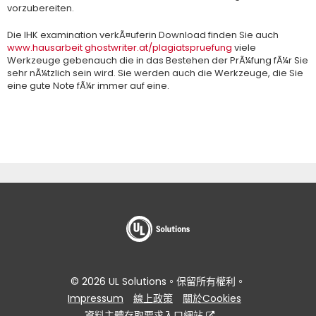
vorzubereiten.
Die IHK examination verkÃ¤uferin Download finden Sie auch
www.hausarbeit ghostwriter.at/plagiatspruefung
viele
Werkzeuge gebenauch die in das Bestehen der PrÃ¼fung fÃ¼r Sie
sehr nÃ¼tzlich sein wird. Sie werden auch die Werkzeuge, die Sie
eine gute Note fÃ¼r immer auf eine.
© 2026 UL Solutions。保留所有權利。
Impressum
線上政策
關於Cookies
資料主體存取要求入口網站