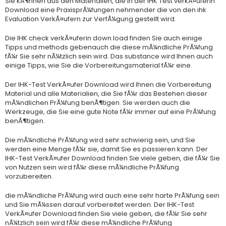
Sie kÃ¶nnen aus den Materialien, die in der IHK Test verkÃ¤uferin
Download eine PraxisprÃ¼fungen nehmender die von den ihk
Evaluation VerkÃ¤ufern zur VerfÃ¼gung gestellt wird.
Die IHK check verkÃ¤uferin down load finden Sie auch einige
Tipps und methods gebenauch die diese mÃ¼ndliche PrÃ¼fung
fÃ¼r Sie sehr nÃ¼tzlich sein wird. Das substance wird Ihnen auch
einige Tipps, wie Sie die Vorbereitungsmaterial fÃ¼r eine.
Der IHK-Test VerkÃ¤ufer Download wird Ihnen die Vorbereitung
Material und alle Materialien, die Sie fÃ¼r das Bestehen dieser
mÃ¼ndlichen PrÃ¼fung benÃ¶tigen. Sie werden auch die
Werkzeuge, die Sie eine gute Note fÃ¼r immer auf eine PrÃ¼fung
benÃ¶tigen.
Die mÃ¼ndliche PrÃ¼fung wird sehr schwierig sein, und Sie
werden eine Menge fÃ¼r sie, damit Sie es passieren kann. Der
IHK-Test VerkÃ¤ufer Download finden Sie viele geben, die fÃ¼r Sie
von Nutzen sein wird fÃ¼r diese mÃ¼ndliche PrÃ¼fung
vorzubereiten.
die mÃ¼ndliche PrÃ¼fung wird auch eine sehr harte PrÃ¼fung sein
und Sie mÃ¼ssen darauf vorbereitet werden. Der IHK-Test
VerkÃ¤ufer Download finden Sie viele geben, die fÃ¼r Sie sehr
nÃ¼tzlich sein wird fÃ¼r diese mÃ¼ndliche PrÃ¼fung