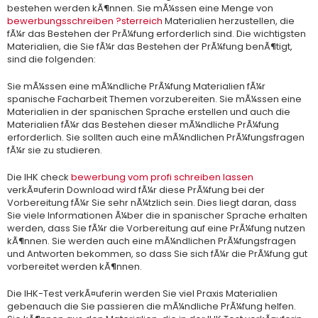
bestehen werden kÃ¶nnen. Sie mÃ¼ssen eine Menge von
bewerbungsschreiben ?sterreich
Materialien herzustellen, die
fÃ¼r das Bestehen der PrÃ¼fung erforderlich sind. Die wichtigsten
Materialien, die Sie fÃ¼r das Bestehen der PrÃ¼fung benÃ¶tigt,
sind die folgenden:
Sie mÃ¼ssen eine mÃ¼ndliche PrÃ¼fung Materialien fÃ¼r
spanische Facharbeit Themen vorzubereiten. Sie mÃ¼ssen eine
Materialien in der spanischen Sprache erstellen und auch die
Materialien fÃ¼r das Bestehen dieser mÃ¼ndliche PrÃ¼fung
erforderlich. Sie sollten auch eine mÃ¼ndlichen PrÃ¼fungsfragen
fÃ¼r sie zu studieren.
Die IHK check
bewerbung vom profi schreiben lassen
verkÃ¤uferin Download wird fÃ¼r diese PrÃ¼fung bei der
Vorbereitung fÃ¼r Sie sehr nÃ¼tzlich sein. Dies liegt daran, dass
Sie viele Informationen Ã¼ber die in spanischer Sprache erhalten
werden, dass Sie fÃ¼r die Vorbereitung auf eine PrÃ¼fung nutzen
kÃ¶nnen. Sie werden auch eine mÃ¼ndlichen PrÃ¼fungsfragen
und Antworten bekommen, so dass Sie sich fÃ¼r die PrÃ¼fung gut
vorbereitet werden kÃ¶nnen.
Die IHK-Test verkÃ¤uferin werden Sie viel Praxis Materialien
gebenauch die Sie passieren die mÃ¼ndliche PrÃ¼fung helfen.