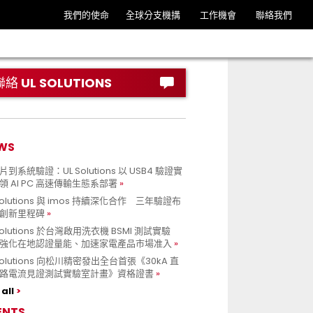
我們的使命
全球分支機搆
工作機會
聯絡我們
聯絡 UL SOLUTIONS
WS
到系統驗證：UL Solutions 以 USB4 驗證實
領 AI PC 高速傳輸生態系部署
Solutions 與 imos 持續深化合作 三年驗證布
創新里程碑
Solutions 於台灣啟用洗衣機 BSMI 測試實驗
強化在地認證量能、加速家電產品市場准入
 Solutions 向松川精密發出全台首張《30kA 直
路電流見證測試實驗室計畫》資格證書
all
ENTS