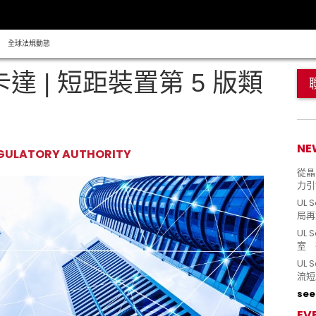
全球法規動態
卡達 | 短距裝置第 5 版類
NE
GULATORY AUTHORITY
從晶片
力引
UL 
局再
UL 
室 
UL
流短
see 
EV