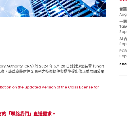
智慧
Aug
一期
Tai
Sep
AI
Sep
PC
Sep
see 
y Authority, CRA) 於 2024 年 5月 20 日針對短距裝置 (Short
版類許可證草案，該草案將附件 2 表列之技術條件與標準提出修正並展開公眾
ltation on the updated Version of the Class License for
方的「聯絡我們」直送需求。