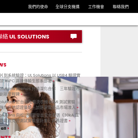
我們的使命
全球分支機搆
工作機會
聯絡我們
聯絡 UL SOLUTIONS
WS
到系統驗證：UL Solutions 以 USB4 驗證實
領 AI PC 高速傳輸生態系部署
Solutions 與 imos 持續深化合作 三年驗證布
創新里程碑
Solutions 於台灣啟用洗衣機 BSMI 測試實驗
強化在地認證量能、加速家電產品市場准入
 Solutions 向松川精密發出全台首張《30kA 直
路電流見證測試實驗室計畫》資格證書
all
ENTS