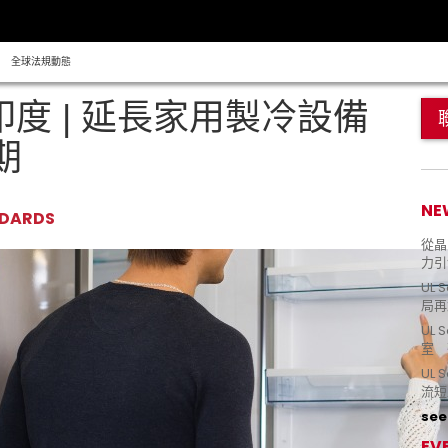
全球法規動態
印度 | 延長家用製冷設備
期
NE
NDARDS
從晶片
力引
UL 
局再
UL 
室 
UL
流短
see 
EV