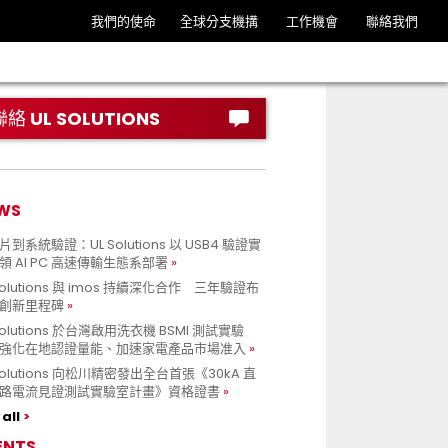
我們的使命
全球分支機搆
工作機會
聯絡我們
聯絡 UL SOLUTIONS
WS
到系統驗證：UL Solutions 以 USB4 驗證實
領 AI PC 高速傳輸生態系部署
Solutions 與 imos 持續深化合作 三年驗證布
創新里程碑
Solutions 於台灣啟用洗衣機 BSMI 測試實驗
強化在地認證量能、加速家電產品市場准入
 Solutions 向松川精密發出全台首張《30kA 直
路電流見證測試實驗室計畫》資格證書
all
ENTS