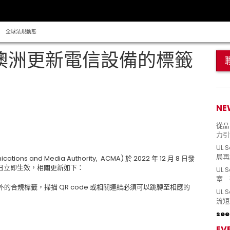
全球法規動態
 澳洲更新電信設備的標籤
NE
從晶片
力引
UL 
局再
ications and Media Authority, ACMA)
於
2022
年
12
月
8
日發
日立即生效，相關更新如下：
UL 
室 
外的合規標籤，掃描
QR code
或相關連結必須可以跳轉至相應的
UL
流短
see 
EV