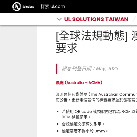
探索 ul.com
UL SOLUTIONS TAIWAN
[全球法規動態]
要求
訊息刊登日期：May
, 2023
澳洲
(Australia – ACMA)
澳洲通信及媒體局
(The Australian Commun
布公告，更新電信設備的標籤要求並於發布當
若使用
QR code
或類似內容作為
RCM
以
RCM
標籤顯示。
合規標籤必須經久耐用。
標籤高度不得小於
3mm
。