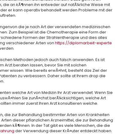
 die an kÃ¶nnen ihn entweder auf natÃ¼rliche Weise mit
der er kann operativ behandelt werden Probleme mit der
ftreten.
ungenvon die je nach Art der verwendeten medizinischen
n. Zum Beispiel ist die Chemotherapie eine Form der
erschiedene Formen der Strahlentherapie und dies alles
ung verschiedener Arten von
https://diplomarbeit-experte
werden.
schen Methoden jedoch auch falsch anwenden. Es ist
m Arzt beraten lassen, bevor Sie mit solchen
mmer wissen. Wie bereits erwÃ¤hnt, besteht das Ziel der
atienten zu verbessern. Daher sollte at Ihrem drop die
en.
nten welche Art von Medizin Ihr Arzt verwendet. Wenn Sie
 auswÃ¤hlen Sie zunÃ¤chst berÃ¼cksichtigen, welche Art
llten immer zuerst Ihren Arzt konsultieren welche.
zen, die zur Behandlung bestimmter Arten von Krankheiten
Arten dieser pflanzlichen Arzneimittel, die zur Behandlung
den kÃ¶nnen. In der Tat gibt es viele Menschen, die die
fahrung
der Verwendung dieser KrÃ¤uter entdeckt haben.