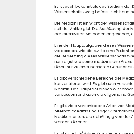
Es ist auch bekannt als das Studium der K
Wissenschaftszweig befasst sich haupts
Die Medizin ist ein wichtiger Wissenscha
seit der Antike gibt. Die AusÃ¼bung der 
der effektivsten Methoden angesehen, au
Eine der Hauptaufgaben dieses Wissensc
verbessern, wie die Ã„rzte eine Patient
die Bedeutung dieses Wissenschaftszweig
nur so gut wie seine medizinische Praxis. 
fÃ¼hrt nur zu einer besseren Gesundheit 
Es gibt verschiedene Bereiche der Mediz
konzentrieren wird. Es gibt auch verschi
Medizin. Das Hauptziel dieses Wissenscha
verbessern und auch die allgemeine Ges
Es gibt viele verschiedene Arten von Med
Alternativmedizin und sogar Alternativm
Medikamenten, die abhÃ¤ngig von der Art 
werden kÃ¶nnen.
Es gibt auch hÃ¤ufige Krankheiten, die