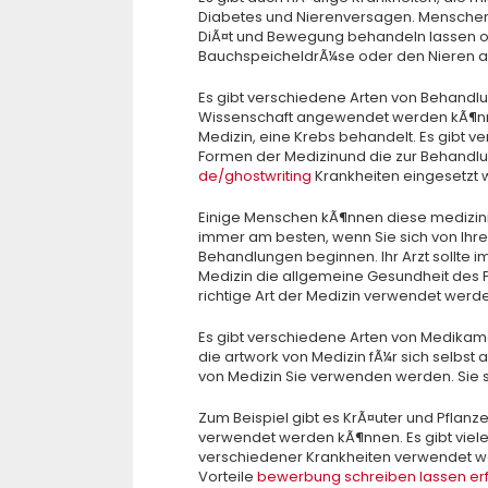
Diabetes und Nierenversagen. Menschen,
DiÃ¤t und Bewegung behandeln lassen o
BauchspeicheldrÃ¼se oder den Nieren au
Es gibt verschiedene Arten von Behandl
Wissenschaft angewendet werden kÃ¶nne
Medizin, eine Krebs behandelt. Es gibt v
Formen der Medizinund die zur Behandl
de/ghostwriting
Krankheiten eingesetzt 
Einige Menschen kÃ¶nnen diese medizini
immer am besten, wenn Sie sich von Ihre
Behandlungen beginnen. Ihr Arzt sollte i
Medizin die allgemeine Gesundheit des P
richtige Art der Medizin verwendet werd
Es gibt verschiedene Arten von Medikame
die artwork von Medizin fÃ¼r sich selbst
von Medizin Sie verwenden werden. Sie so
Zum Beispiel gibt es KrÃ¤uter und Pflan
verwendet werden kÃ¶nnen. Es gibt viele 
verschiedener Krankheiten verwendet wer
Vorteile
bewerbung schreiben lassen er