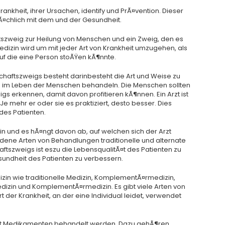
rankheit, ihrer Ursachen, identify und PrÃ¤vention. Dieser
Ã¤chlich mit dem und der Gesundheit.
ftszweig zur Heilung von Menschen und ein Zweig, den es
Medizin wird um mit jeder Art von Krankheit umzugehen, als
f die eine Person stoÃŸen kÃ¶nnte.
haftszweigs besteht darinbesteht die Art und Weise zu
en im Leben der Menschen behandeln. Die Menschen sollten
s erkennen, damit davon profitieren kÃ¶nnen. Ein Arzt ist
Je mehr er oder sie es praktiziert, desto besser. Dies
des Patienten.
in und es hÃ¤ngt davon ab, auf welchen sich der Arzt
edene Arten von Behandlungen traditionelle und alternate
ftszweigs ist eszu die LebensqualitÃ¤t des Patienten zu
undheit des Patienten zu verbessern.
izin wie traditionelle Medizin, KomplementÃ¤rmedizin,
edizin und KomplementÃ¤rmedizin. Es gibt viele Arten von
der Krankheit, an der eine Individual leidet, verwendet
 mit Medikamenten behandelt werden. Dazu gehÃ¶ren