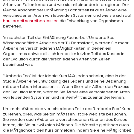
Arten von Zellen lernen und wie sie miteinander interagieren. Der
fÃ¼nfte Abschnitt der EinfÃ¼hrung Facharbeit ist alles Ã¼ber eine
verschiedenen Arten von lebenden Systemen und wie sie sich auf
hausarbeit schreiben lassen
die Entwicklung von Organismen
betreffen.
‘m sechsten Teil der EinfÃ¼hrung Facharbeit”Umberto Eco
Wissenschaftliche Arbeit an der TU Darmstadt”, werden Sie mehr
Ã¼ber eine verschiedenen MÃ¶glichkeiten, in denen ein
Organismus entwickelt sich lernen. Im letzten Teil des Kurses in
der Evolution durch die verschiedenen Arten von Zellen
beeinflusst wird.
“Umberto Eco” ist der ideale Kurs fÃ¼r jeden scholar, eine in der
Studie Ã¼ber eine Entwicklung des Lebens und seine Beziehung
mit dem Leben interessiert ist. Wenn Sie mehr Ã¼ber den Prozess
der Evolution lernen, werden Sie Ã¼ber eine verschiedenen Arten
von lebenden Systemen und ihr VerhÃ¤ltnis zueinander lernen.
Um mehr Ã¼ber eine verschiedenen Teile des”Umberto Eco” Kurs
zu lernen, alles, was Sie tun mÃ¼ssen, ist die web site besuchen.
Sie werden auch Ã¼ber eine verschiedenen Ebenen des Kurses
lernen, die Sie auswÃ¤hlen kÃ¶nnen. Die Website gibt Ihnen auch
die MÃ¶glichkeit, den Kurs anmelden, indem Sie eine MÃ¶glichkeit