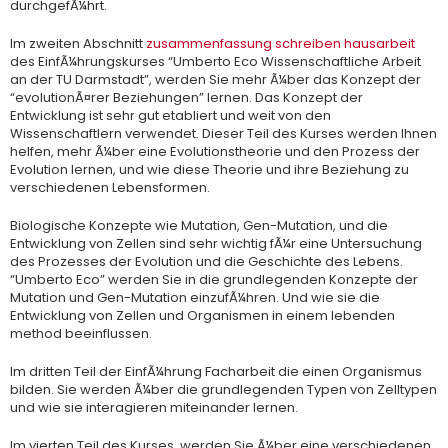
durchgefÃ¼hrt.
Im zweiten Abschnitt
zusammenfassung schreiben hausarbeit
des EinfÃ¼hrungskurses “Umberto Eco Wissenschaftliche Arbeit
an der TU Darmstadt”, werden Sie mehr Ã¼ber das Konzept der
“evolutionÃ¤rer Beziehungen” lernen. Das Konzept der
Entwicklung ist sehr gut etabliert und weit von den
Wissenschaftlern verwendet. Dieser Teil des Kurses werden Ihnen
helfen, mehr Ã¼ber eine Evolutionstheorie und den Prozess der
Evolution lernen, und wie diese Theorie und ihre Beziehung zu
verschiedenen Lebensformen.
Biologische Konzepte wie Mutation, Gen-Mutation, und die
Entwicklung von Zellen sind sehr wichtig fÃ¼r eine Untersuchung
des Prozesses der Evolution und die Geschichte des Lebens.
“Umberto Eco” werden Sie in die grundlegenden Konzepte der
Mutation und Gen-Mutation einzufÃ¼hren. Und wie sie die
Entwicklung von Zellen und Organismen in einem lebenden
method beeinflussen.
Im dritten Teil der EinfÃ¼hrung Facharbeit die einen Organismus
bilden. Sie werden Ã¼ber die grundlegenden Typen von Zelltypen
und wie sie interagieren miteinander lernen.
Im vierten Teil des Kurses, werden Sie Ã¼ber eine verschiedenen