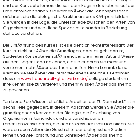
und der Konzepte lernen, die seit dem Beginn des Lebens auf der
Erde entwickelt haben. Sie werden Ã¼ber die Lebensprozesse
erfahren, die die biologische Struktur unseres KÃ¶rpers bilden.
Sie werden in der Lage, die Unterschiede zwischen den Arten von
Organismen und wie diese Spezies miteinander in Beziehung
steht, zu verstehen.
Die EinfÃ¼hrung des Kurses ist es eigentlich recht interessant. Der
Kurs ist nicht nur Ã¼ber die Grundlagen, aber es geht darum,
Studenten Konzepte einzufÃ¼hrenaber die in einer Art und Weise
auf den Gegenstand beziehen, die sie erfahren Sie mehr und
verstehen mehr Ã¼ber das Thema helfen. Hinzu kommt, dass,
werden Sie viel Ã¼ber die verschiedenen Bereiche zu erfahren,
dass ein
www.hausarbeit-ghostwriter.de/
college student um
ihre Kenntnisse zu vertiefen und mehr Wissen Ã¼ber das Thema
zu gewinnen.
“Umberto Eco Wissenschaftliche Arbeit an der TU Darmstadt” ist in
sechs Teile gegliedert. In diesem Abschnitt werden Sie Ã¼ber die
grundlegenden Konzepte der Biologie, die Beziehung von
Organismen miteinander, und die verschiedenen
Lebensprozesse lernen, die den Prozess der Evolution bilden. Sie
werden auch Ã¼ber die Geschichte der biologischen Studien
lernen und wie Forschung und Schreiben Ã¼ber das Thema