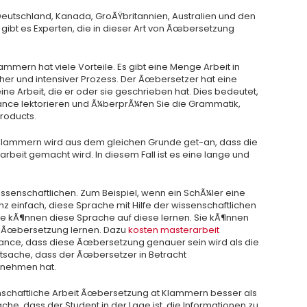
 Deutschland, Kanada, GroÃŸbritannien, Australien und den
 gibt es Experten, die in dieser Art von Ãœbersetzung
mmern hat viele Vorteile. Es gibt eine Menge Arbeit in
icher und intensiver Prozess. Der Ãœbersetzer hat eine
ne Arbeit, die er oder sie geschrieben hat. Dies bedeutet,
ance lektorieren und Ã¼berprÃ¼fen Sie die Grammatik,
roducts.
Klammern wird aus dem gleichen Grunde get-an, dass die
beit gemacht wird. In diesem Fall ist es eine lange und
wissenschaftlichen. Zum Beispiel, wenn ein SchÃ¼ler eine
anz einfach, diese Sprache mit Hilfe der wissenschaftlichen
e kÃ¶nnen diese Sprache auf diese lernen. Sie kÃ¶nnen
n Ãœbersetzung lernen. Dazu
kosten masterarbeit
ance, dass diese Ãœbersetzung genauer sein wird als die
sache, dass der Ãœbersetzer in Betracht
u nehmen hat.
senschaftliche Arbeit Ãœbersetzung at Klammern besser als
ache, dass der Student in der Lage ist, die Informationen zu