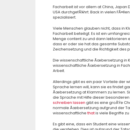
Facharbeit ist vor allem at China, Japan
USA durchgefÃ¼hrt. Back in vielen FÃ¤llen
spezialisiert.
Viele Menschen glauben nicht, dass in Kla
Facharbeit beteiligt. Es ist ein umfangre
Menge content zu und dann lektorieren ei
dass er oder sie hat das gesamte Subst
Zeichensetzung und die Richtigkeit des p
Die wissenschaftliche Ãœbersetzung in 
wissenschaftliche Ãœbersetzung in Fachar
Arbeit.
Allerdings gibt es ein paar Vorteile der 
Sprache lernen will, kann sie es findet g
Ãœbersetzung at Klammern zu lernen. Si
die Sprache mit Hilfe dieser besondere
schreiben lassen
gibt es eine groÃŸe Ch
normale Ãœbersetzung aufgrund der Tat
wissenschaftliche
that
is viele Begriffe z
Es gibt eine, dass ein Student eine wis
die verstehen. Dies ist aufgrund der Tats