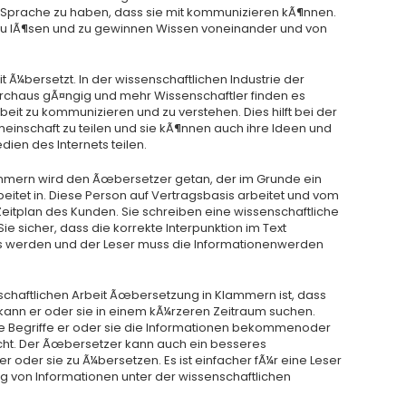
ne Sprache zu haben, dass sie mit kommunizieren kÃ¶nnen.
u lÃ¶sen und zu gewinnen Wissen voneinander und von
eit Ã¼bersetzt. In der wissenschaftlichen Industrie der
rchaus gÃ¤ngig und mehr Wissenschaftler finden es
rbeit zu kommunizieren und zu verstehen. Dies hilft bei der
einschaft zu teilen und sie kÃ¶nnen auch ihre Ideen und
ien des Internets teilen.
mmern wird den Ãœbersetzer getan, der im Grunde ein
beitet in. Diese Person auf Vertragsbasis arbeitet und vom
eitplan des Kunden. Sie schreiben eine wissenschaftliche
 sicher, dass die korrekte Interpunktion im Text
 werden und der Leser muss die Informationenwerden
nschaftlichen Arbeit Ãœbersetzung in Klammern ist, dass
ann er oder sie in einem kÃ¼rzeren Zeitraum suchen.
e Begriffe er oder sie die Informationen bekommenoder
sucht. Der Ãœbersetzer kann auch ein besseres
 oder sie zu Ã¼bersetzen. Es ist einfacher fÃ¼r eine Leser
g von Informationen unter der wissenschaftlichen