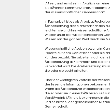
lÃ¶sen, und es ist sehr nÃ¼tzlich, um ei
Sie kÃ¶nnen kommunizieren, Probleme z
der wissenschaftlichen Gemeinschaft.
In Facharbeit ist es als Arbeit at Facharb
Ãœbersetzung diese artwork hat sich du
leichter, sie und ihre wissenschaftliche A
Wissen unter der wissenschaftlichen Gem
Wissen mit der ganzen Welt durch die Med
Wissenschaftliche Ãœbersetzung in Kla
Experte auf dem Gebiet ist er oder sie ar
Kunden bezahlt. Sie arbeiten nach dem Z
Ãœbersetzung at Klammern und stellen Sie
verwendet wird. Die Ãœbersetzung muss
die oder sie sucht erhalten.
Einer der wichtigsten Vorteile der wisse
der Leser die Informationen bekommen k
Wenn die Ãœbersetzer wissenschaftlich
die er oder sie in einer kÃ¼rzeren Zeit 
VerstÃ¤ndnis fÃ¼r die bekommenein die er
und es hilft bei der gemeinsamen Nutzun
Gemeinschaft.