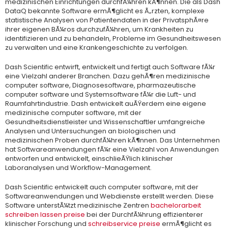
medizinischen Einrichtungen durchfÃ¼hren kÃ¶nnen. Die als Dash
DataQ bekannte Software ermÃ¶glicht es Ã„rzten, komplexe
statistische Analysen von Patientendaten in der PrivatsphÃ¤re
ihrer eigenen BÃ¼ros durchzufÃ¼hren, um Krankheiten zu
identifizieren und zu behandeln, Probleme im Gesundheitswesen
zu verwalten und eine Krankengeschichte zu verfolgen.
Dash Scientific entwirft, entwickelt und fertigt auch Software fÃ¼r
eine Vielzahl anderer Branchen. Dazu gehÃ¶ren medizinische
computer software, Diagnosesoftware, pharmazeutische
computer software und Systemsoftware fÃ¼r die Luft- und
Raumfahrtindustrie. Dash entwickelt auÃŸerdem eine eigene
medizinische computer software, mit der
Gesundheitsdienstleister und Wissenschaftler umfangreiche
Analysen und Untersuchungen an biologischen und
medizinischen Proben durchfÃ¼hren kÃ¶nnen. Das Unternehmen
hat Softwareanwendungen fÃ¼r eine Vielzahl von Anwendungen
entworfen und entwickelt, einschlieÃŸlich klinischer
Laboranalysen und Workflow-Management.
Dash Scientific entwickelt auch computer software, mit der
Softwareanwendungen und Webdienste erstellt werden. Diese
Software unterstÃ¼tzt medizinische Zentren
bachelorarbeit
schreiben lassen preise
bei der DurchfÃ¼hrung effizienterer
klinischer Forschung und
schreibservice preise
ermÃ¶glicht es