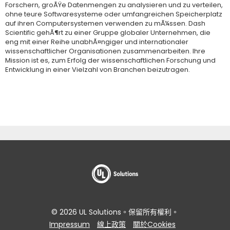
Forschern, groÃŸe Datenmengen zu analysieren und zu verteilen,
ohne teure Softwaresysteme oder umfangreichen Speicherplatz
auf ihren Computersystemen verwenden zu mÃ¼ssen. Dash
Scientific gehÃ¶rt zu einer Gruppe globaler Unternehmen, die
eng mit einer Reihe unabhÃ¤ngiger und internationaler
wissenschaftlicher Organisationen zusammenarbeiten. Ihre
Mission ist es, zum Erfolg der wissenschaftlichen Forschung und
Entwicklung in einer Vielzahl von Branchen beizutragen.
© 2026 UL Solutions。保留所有權利。
Impressum
線上政策
關於Cookies