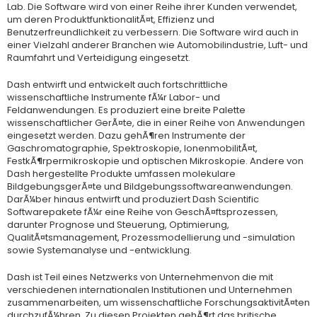
Lab. Die Software wird von einer Reihe ihrer Kunden verwendet,
um deren ProduktfunktionalitÃ¤t, Effizienz und
Benutzerfreundlichkeit zu verbessern. Die Software wird auch in
einer Vielzahl anderer Branchen wie Automobilindustrie, Luft- und
Raumfahrt und Verteidigung eingesetzt.
Dash entwirft und entwickelt auch fortschrittliche
wissenschaftliche Instrumente fÃ¼r Labor- und
Feldanwendungen. Es produziert eine breite Palette
wissenschaftlicher GerÃ¤te, die in einer Reihe von Anwendungen
eingesetzt werden. Dazu gehÃ¶ren Instrumente der
Gaschromatographie, Spektroskopie, IonenmobilitÃ¤t,
FestkÃ¶rpermikroskopie und optischen Mikroskopie. Andere von
Dash hergestellte Produkte umfassen molekulare
BildgebungsgerÃ¤te und Bildgebungssoftwareanwendungen.
DarÃ¼ber hinaus entwirft und produziert Dash Scientific
Softwarepakete fÃ¼r eine Reihe von GeschÃ¤ftsprozessen,
darunter Prognose und Steuerung, Optimierung,
QualitÃ¤tsmanagement, Prozessmodellierung und -simulation
sowie Systemanalyse und -entwicklung.
Dash ist Teil eines Netzwerks von Unternehmenvon die mit
verschiedenen internationalen Institutionen und Unternehmen
zusammenarbeiten, um wissenschaftliche ForschungsaktivitÃ¤ten
durchzufÃ¼hren. Zu diesen Projekten gehÃ¶rt das britische