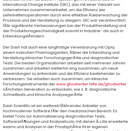
International Change Institute (GIC), das mit einer Vielzahl von
Unternehmen zusammenarbeitet, um die Effizienz der
Lieferkettenoperationen durch eine effektive Ãœberwachung der
Prozesse und der Herstellung zu steigern. GIC war verantwortlich
fÃ¼r signifikante Verbesserungen bei der Produktherstellung und
der Produktionsgeschwindigkeit sowohl in Industrie- als auch in
EntwicklungslÃ¤ndern.
Der Dash hat auch eine langfristige Vereinbarung mit Cipla,
einem indischen Pharmagiganten, Ã¼ber die Entwicklung und
Herstellung klinischer ForschungsgerÃ¤te und diagnostischer
Tests. Die beiden Organisationen arbeiten seit mehreren Jahren
zusammen und arbeiten weiterhin eng zusammen, um neue
Anwendungen zu entwickeln und die Effizienz bestehender zu
verbessern. Sie arbeiten auch zusammen, um klinische
Forschungsinstrumente der
www ghostwriter hilfe.de/ghostwriter
nÃ¤chsten Generation zu entwickeln, wie z. B. diagnostische
Schnelltests und klinische AnalysegerÃ¤te.
Dash Scientific ist ein weltweit fÃ¼hrender Anbieter von
hochmoderner Software fÃ¼r den medizinischen Bereich. Es
bietet Tools zur Automatisierung diagnostischer Tests,
SoftwarelÃ¶sungen und Analysetools, mit denen Ã„rzte erweiterte
exams und Analysen in der PrivatsphÃ¤re ihrer eigenen