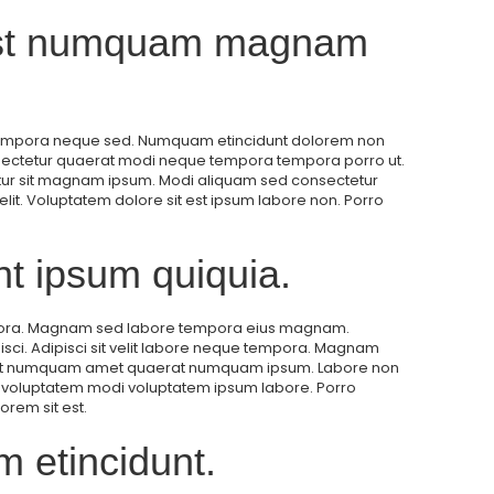
 est numquam magnam
tempora neque sed. Numquam etincidunt dolorem non
nsectetur quaerat modi neque tempora tempora porro ut.
tur sit magnam ipsum. Modi aliquam sed consectetur
elit. Voluptatem dolore sit est ipsum labore non. Porro
nt ipsum quiquia.
pora. Magnam sed labore tempora eius magnam.
sci. Adipisci sit velit labore neque tempora. Magnam
it numquam amet quaerat numquam ipsum. Labore non
r voluptatem modi voluptatem ipsum labore. Porro
orem sit est.
 etincidunt.