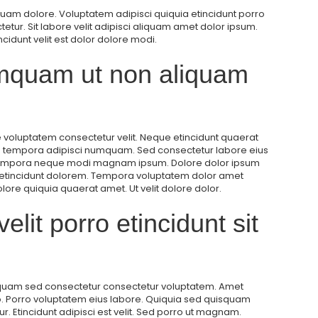
quam dolore. Voluptatem adipisci quiquia etincidunt porro
r. Sit labore velit adipisci aliquam amet dolor ipsum.
idunt velit est dolor dolore modi.
mquam ut non aliquam
uptatem consectetur velit. Neque etincidunt quaerat
ra tempora adipisci numquam. Sed consectetur labore eius
tempora neque modi magnam ipsum. Dolore dolor ipsum
t etincidunt dolorem. Tempora voluptatem dolor amet
ore quiquia quaerat amet. Ut velit dolore dolor.
lit porro etincidunt sit
liquam sed consectetur consectetur voluptatem. Amet
Porro voluptatem eius labore. Quiquia sed quisquam
. Etincidunt adipisci est velit. Sed porro ut magnam.