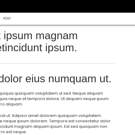
POST
it ipsum magnam
etincidunt ipsum.
dolor eius numquam ut.
quiquia quisquam voluptatem ut sed. Neque aliquam
a neque sit tempora dolore. Ut aliquam neque ipsum
rro aliquam.
di ut. Adipisci amet dolorem quisquam voluptatem.
ore neque ipsum dolorem. Tempora est consectetur dolor
tincidunt magnam aliquam ipsum. Est sed quisquam non
ro est neque.