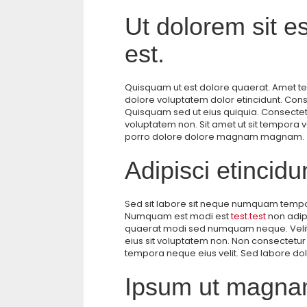
Ut dolorem sit
est.
Quisquam ut est dolore quaerat. Amet 
dolore voluptatem dolor etincidunt. Co
Quisquam sed ut eius quiquia. Consecte
voluptatem non. Sit amet ut sit tempora v
porro dolore dolore magnam magnam.
Adipisci etincidu
Sed sit labore sit neque numquam tem
Numquam est modi est
test.test
non adipi
quaerat modi sed numquam neque. Vel
eius sit voluptatem non. Non consectetu
tempora neque eius velit. Sed labore dol
Ipsum ut magnam