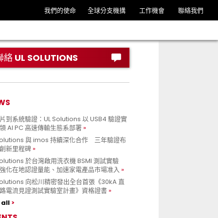
我們的使命
全球分支機搆
工作機會
聯絡我們
聯絡 UL SOLUTIONS
WS
到系統驗證：UL Solutions 以 USB4 驗證實
領 AI PC 高速傳輸生態系部署
Solutions 與 imos 持續深化合作 三年驗證布
創新里程碑
Solutions 於台灣啟用洗衣機 BSMI 測試實驗
強化在地認證量能、加速家電產品市場准入
 Solutions 向松川精密發出全台首張《30kA 直
路電流見證測試實驗室計畫》資格證書
all
ENTS