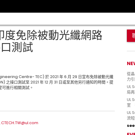
 印度免除被動光纖網路
接口測試
NE
從晶片
neering Centre- TEC) 於 2021 年 6 月 29 日宣布免除被動光纖
力引
PON) 之接口測試至 2021 年 12 月 31 日或至其他另行通知的時間。提
UL 
室可進行相關測試。
局再
UL 
室 
UL
流短
.CTECH.TW@ul.com
see 
EV