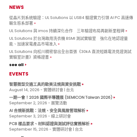
NEWS
從晶片到系統驗證：UL Solutions 以 USB4 驗證實力引領 AI PC 高速傳
輸生態系部署
UL Solutions 與 imos 持續深化合作 三年驗證布局再創新里程碑
UL Solutions 於台灣啟用洗衣機 BSMI 測試實驗室 強化在地認證量
能、加速家電產品市場准入
UL Solutions 向松川精密發出全台首張《30kA 直流短路電流見證測試
實驗室計畫》資格證書
see all
EVENTS
智慧微型交通工具的歐美法規與資安挑戰
August 14, 2026 - 實體研討會 | 台北
一期一會！2026 國際半導體展 (SEMICON Taiwan 2026)
September 2, 2026 - 展覽活動
AI 合規新挑戰：法規、安全與風險管理解析
September 3, 2026 - 線上研討會
PCB 樣品要求、材料認證與測試評估實務解析
September 15, 2026 - 實體研討會 | 台北