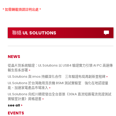
* 如需轉載煩請註明出處 *
聯絡 UL SOLUTIONS
NEWS
從晶片到系統驗證：UL Solutions 以 USB4 驗證實力引領 AI PC 高速傳
輸生態系部署
UL Solutions 與 imos 持續深化合作 三年驗證布局再創新里程碑
UL Solutions 於台灣啟用洗衣機 BSMI 測試實驗室 強化在地認證量
能、加速家電產品市場准入
UL Solutions 向松川精密發出全台首張《30kA 直流短路電流見證測試
實驗室計畫》資格證書
see all
EVENTS