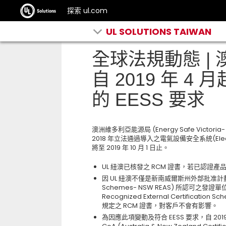
探索 ul.com
UL SOLUTIONS TAIWAN
全球法規動態 | 
自 2019 年 4
的 EESS 要求
澳洲維多利亞能源局 (Energy Safe Victori
2018 年立法通過導入之電氣設備安全系統(Electric
將至 2019 年 10 月 1 日止。
UL 紐澳已核發之 RCM 證書，若已認
因 UL 紐澳不僅是新南威爾斯州外部批准計劃 (New S
Schemes- NSW REAS) 所認可之發
Recognized External Certifica
規定之 RCM 證書，對客戶不會有影響。
為因應此項變動及符合 EESS 要求，自 2019