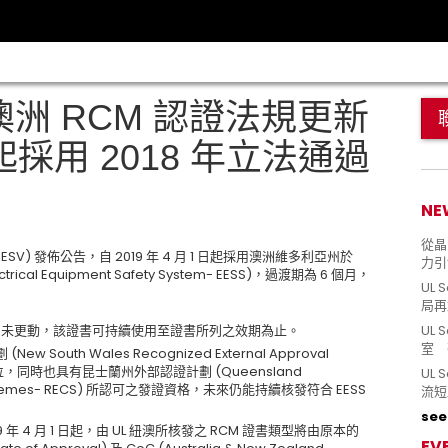
澳洲 RCM 認證法規更新
 月起採用 2018 年立法通過
NE
從晶片
a- ESV) 發佈公告，自 2019 年 4 月 1 日起採用澳洲維多利亞州於
力引
al Equipment Safety System- EESS)，過渡期為 6 個月，
UL 
局再
證產品未更動，該證書可持續使用至證書所列之效期為止。
UL 
室 
outh Wales Recognized External Approval
證單位，同時也具有昆士蘭州外部認證計劃 (Queensland
UL
tion Schemes- RECS) 所認可之發證資格，未來仍能持續核發符合 EESS
流短
see 
 年 4 月 1 日起，由 UL 紐澳所核發之 RCM 證書類型將由原本的
EV