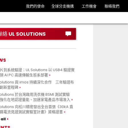
我們的使命
全球分支機搆
工作機會
聯絡我們
聯絡 UL SOLUTIONS
WS
到系統驗證：UL Solutions 以 USB4 驗證實
領 AI PC 高速傳輸生態系部署
Solutions 與 imos 持續深化合作 三年驗證布
創新里程碑
Solutions 於台灣啟用洗衣機 BSMI 測試實驗
強化在地認證量能、加速家電產品市場准入
 Solutions 向松川精密發出全台首張《30kA 直
路電流見證測試實驗室計畫》資格證書
all
ENTS