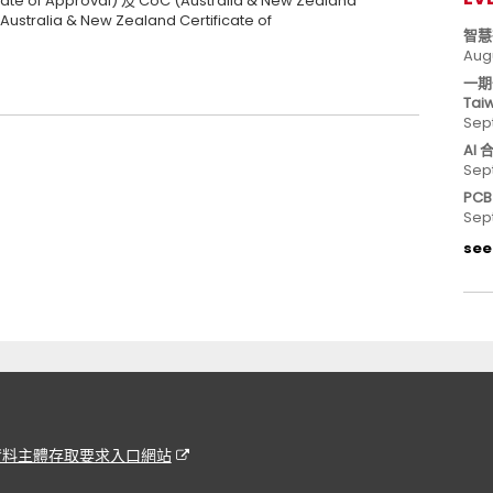
cate of Approval) 及 CoC (Australia & New Zealand
Australia & New Zealand Certificate of
智慧
Aug
一期
Tai
Sep
AI
Sep
PC
Sep
see 
資料主體存取要求入口網站