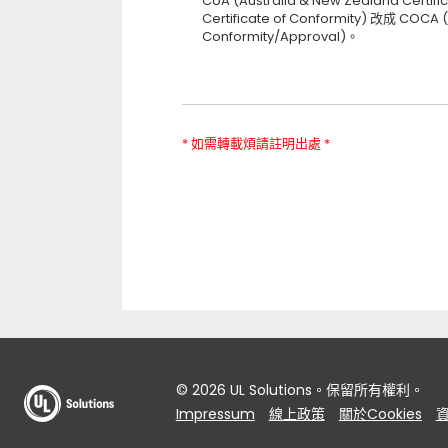
CoA (Australia & New Zealand Certifi
Certificate of Conformity) 改成 COCA (
Conformity/Approval)。
* 如需轉載煩請註明出處 *
© 2026 UL Solutions。保留所有權利。
Impressum
線上政策
關於Cookies