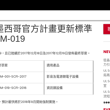
 墨西哥官方計畫更新標準
M-019
NE
，且已陸續於2017年12月18日及2017年12月19日發佈最終草案。
從晶片
力引
終草案
適用產品
UL 
局再
M-001-SCFI-2017
影音及電源類電子設備
UL 
室 
M-019-SCFI-2016
資訊類設備
UL
流短
預計最快將於2018年9月開始強制實施。
see 
EV