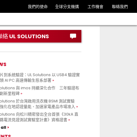
我們的使命
全球分支機搆
工作機會
聯絡我們
聯絡 UL SOLUTIONS
WS
到系統驗證：UL Solutions 以 USB4 驗證實
領 AI PC 高速傳輸生態系部署
Solutions 與 imos 持續深化合作 三年驗證布
創新里程碑
Solutions 於台灣啟用洗衣機 BSMI 測試實驗
強化在地認證量能、加速家電產品市場准入
 Solutions 向松川精密發出全台首張《30kA 直
路電流見證測試實驗室計畫》資格證書
all
ENTS