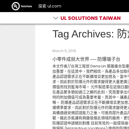
探索 ul.com
UL SOLUTIONS TAIWAN
Tag Archives
March 5, 2019
小零件成就大世界 ── 防爆端子台
本文作者//台灣工程部 Dena Lin 隨著
加重要，在這其中，我們相信，為產品多加取
產品認證需求正在不斷擴增且更加普及，當中不
求，因此對於防爆元件的需求變得更大量更廣
價值而找到藍海市場。 元件製造業在這個日
在產品繁多猶如過江之鯽的此刻，究竟要拿出
特的附加價值可成為重要考量，而其中，讓產
略。 防爆產品認證需求正在不斷擴增且更加普
爆標準要求，因此對於防爆元件的需求變得更大量更
具備通過安規認證能力之後，可進而提升產品
範，藉此亦能讓有興趣發展此領域的廠商，更快
防爆認證申請類別對應 目前常見的一般環境
險場所 (Hazardous Locations) 使用的防爆端子台：