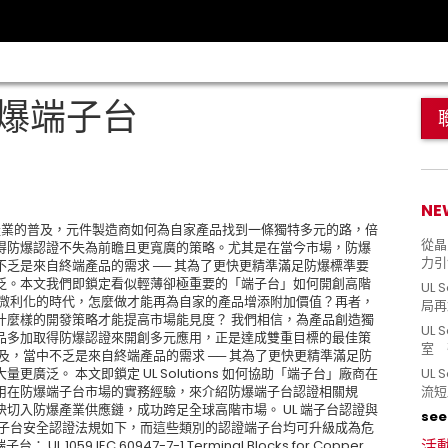
: 防爆端子台
NE
複合型產業的普及，元件製造商如何為自家產品找到一條獨特多元的路，倍
從晶片
得防爆認證不失為前瞻且更寬廣的策略。尤其是在當今市場，防爆
力引
乏是來自終端產品的需求 ── 其為了更快更精準滿足防爆標準要
泛。本文我們即鎖定看似輕薄卻極重要的「端子台」如何開創高階
UL 
趨微利化的時代，怎麼做才能再為自家的產品增添附加價值？再者，
局再
什麼樣的開發策略才能提高市場能見度？ 我們相信，為產品創造獨
UL 
品多加取得防爆認證來開創多元應用，正是達成雙重目標的最佳策
室 
及，當中不乏是來自終端產品的需求 ── 其為了更快更精準滿足防
廣泛。 本文即鎖定 UL Solutions 如何協助「端子台」廠商在
UL
用在防爆端子台市場的實務經驗，來介紹防爆端子台認證相關規
流短
切入防爆產業供應鏈，成功跨足全球高階市場。 UL 端子台認證與
see 
端子台安全認證法規如下，而這些類別的認證端子台均可升級成為危
活
 UL 1059 IEC 60947-7-1 Terminal Blocks for Copper