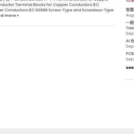
nductor Terminal Blocks for Copper Conductors IEC
智慧
per Conductors IEC 60999 Screw-Type and Screwless-Type
Aug
ad more
一期
Tai
Sep
AI
Sep
PC
Sep
see 