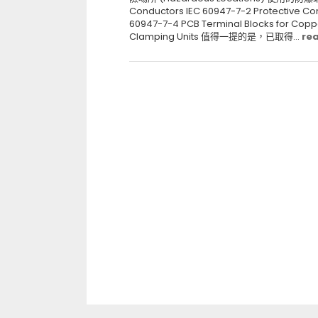
Conductors IEC 60947-7-2 Protective Co
60947-7-4 PCB Terminal Blocks for Cop
Clamping Units 值得一提的是，已取得...
re