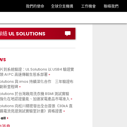
我們的使命
全球分支機搆
工作機會
聯絡我們
聯絡 UL SOLUTIONS
WS
到系統驗證：UL Solutions 以 USB4 驗證實
領 AI PC 高速傳輸生態系部署
Solutions 與 imos 持續深化合作 三年驗證布
創新里程碑
Solutions 於台灣啟用洗衣機 BSMI 測試實驗
強化在地認證量能、加速家電產品市場准入
 Solutions 向松川精密發出全台首張《30kA 直
路電流見證測試實驗室計畫》資格證書
all
動消息