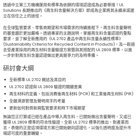
透過中立第三方機構運用有標準為依歸的環境認證成為必要舉措！UL
Solutions 長期推出的《再生料含量解決方案》即成為企業將其永續承諾建
立在信任之上的途徑。
在全球監管要求、零售商期望和市場需求的持續進程下，再生料含量聲明
的審查趨於更加嚴格。透過專家的主題說明，掌握再生料含量認證的重點
要求，並了解全新應用的《UL 2702 產品中再生料含量永續性標準》
(Sustainability Criteria for Recycled Content in Products)，及一較過
去受產業採用的再生材料含量驗證方案暨與其搭配的 UL 2809 標準，以進
一步針對再生料含量認證做出更具競爭力的及時準備。
研討會大綱
全新標準 UL 2702 概述及其目的
UL 2702 認證與 UL 2809 驗證的關鍵差異
再生材料的定義，包括消費後再生材料 (PCR) 和工業後再生材料 (PIR)
全鏈溯源管理及聲明用字的考量
更新如何對齊新興監管要求和時下市場期望
無論您正打算或已經在產品中導入再生料，已開始做出含量聲明、又或已
獲得 UL 2809 標準的符合性驗證，全新 UL 2702 標準的推出，對產業而
言，表徵的正是這項環境方案已開始朝向認證化，以強化透明度及提升市
場認可度的重要轉變。